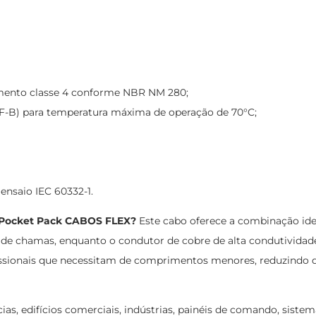
amento classe 4 conforme NBR NM 280;
-B) para temperatura máxima de operação de 70°C;
nsaio IEC 60332-1.
m Pocket Pack CABOS FLEX?
Este cabo oferece a combinação ideal
 chamas, enquanto o condutor de cobre de alta condutividade a
ssionais que necessitam de comprimentos menores, reduzindo des
ias, edifícios comerciais, indústrias, painéis de comando, sistem