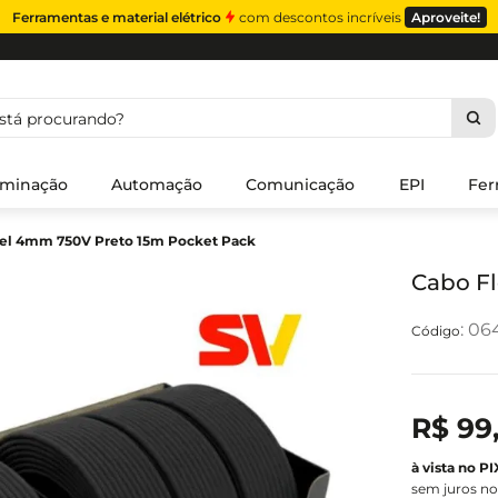
Ferramentas e material elétrico
com descontos incríveis
Aproveite!
á procurando?
uminação
Automação
Comunicação
EPI
Fer
vel 4mm 750V Preto 15m Pocket Pack
Cabo Fl
:
06
R$
99
sem juros no