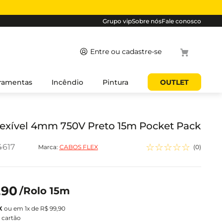
Grupo vip
Sobre nós
Fale conosco
Termos
ramentas
Incêndio
Pintura
OUTLET
mais
buscados
1
º
cabo
exível 4mm 750V Preto 15m Pocket Pack
2
º
luminaria
☆
☆
☆
☆
☆
4617
Marca:
CABOS FLEX
(
0
)
3
º
tomada
4
º
cabo pp
5
º
4
,
90
/
Rolo 15m
ou em
1
x de
R$
99
,
90
 cartão