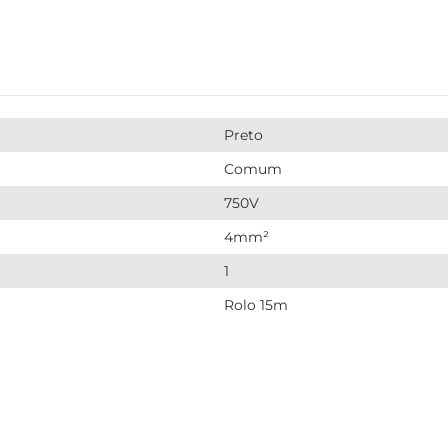
Preto
Comum
750V
4mm²
1
Rolo 15m