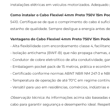
instalações elétricas em veículos motorizados. Adequado p
Como instalar o Cabo Flexível 4mm Preto 750V 15m Po
5410. Certifique-se de que o comprimento do cabo é sufici
estanho de qualidade. Sempre desligue a energia antes d
Vantagens do Cabo Flexível 4mm Preto 750V 15m Pock
- Alta flexibilidade com encordoamento classe 4, facilitan
- Isolação antichama (BWF-B) que não propaga chamas, 
- Condutor de cobre eletrolítico de alta condutividade, gar
- Embalagem pocket pack de 15 metros, prática e econômic
- Certificado conforme normas ABNT NBR NM 247-3 e NBR
- Temperatura de operação de até 70°C em regime contín
- Versátil para uso em residências, comércios, indústrias 
Observação técnica:
As informações acima são baseadas e
cabo para garantir segurança e desempenho ideal. Respeit