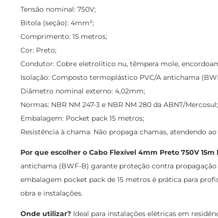
Tensão nominal: 750V;
Bitola (seção): 4mm²;
Comprimento: 15 metros;
Cor: Preto;
Condutor: Cobre eletrolítico nu, têmpera mole, encordo
Isolação: Composto termoplástico PVC/A antichama (BWF
Diâmetro nominal externo: 4,02mm;
Normas: NBR NM 247-3 e NBR NM 280 da ABNT/Mercosul;
Embalagem: Pocket pack 15 metros;
Resistência à chama: Não propaga chamas, atendendo ao e
Por que escolher o Cabo Flexível 4mm Preto 750V 15
antichama (BWF-B) garante proteção contra propagação de
embalagem pocket pack de 15 metros é prática para profi
obra e instalações.
Onde utilizar?
Ideal para instalações elétricas em residênc