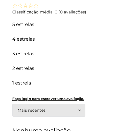
☆
☆
☆
☆
☆
Classificação média: 0
(0 avaliações)
5 estrelas
4 estrelas
3 estrelas
2 estrelas
1 estrela
Faça login para escrever uma avaliação.
Mais recentes
Nenhuma avaliação