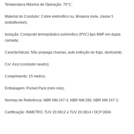
Temperatura Máxima de Operação: 70°C;
Material do Condutor: Cobre eletrolítico nu, têmpera mole, classe 5
(extraflexível);
Isolação: Composto termoplástico polivinílico (PVC) tipo BWF em dupla
camada;
Características: Não propaga chamas, auto extinção do fogo, deslizante;
Cor: Azul (condutor neutro);
Comprimento: 15 metros;
Embalagem: Pocket Pack (mini rolo);
Normas de Referência: NBR NM 247-3, NBR NM 280, NBR NM 247-2;
Certificação: INMETRO, TUV 20.0812 e TUV 20.0814 / OCP 0004.