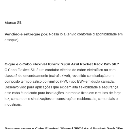
Marca:
SIL
Vendido e entregue por:
Nossa loja (envio conforme disponibilidade em
estoque)
O que é o Cabo Flexível 10mm² 750V Azul Pocket Pack 15m SIL?
O Cabo Flexível SIL é um condutor elétrico de cobre eletrolítico nu com
classe 5 de encordoamento (extraflexível), revestido com isolação em
composto termoplástico polivinílico (PVC) tipo BWF em dupla camada.
Desenvolvido para aplicações que exigem alta flexibilidade e segurança,
este cabo é indicado para instalações internas e fixas em circuitos de força,
luz, comandos e sinalizações em construções residenciais, comerciais e
industriais.
Para que serve o Cabo Flexível 10mm² 750V Azul Pocket Pack 15m