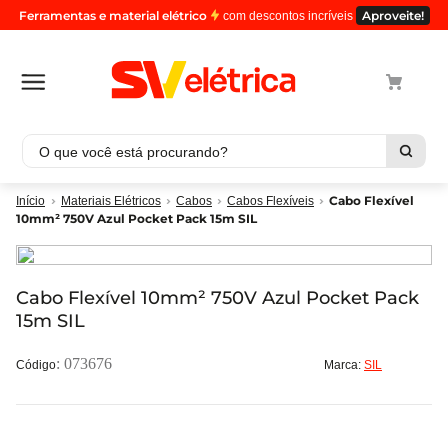
Ferramentas e material elétrico
Aproveite!
com descontos incríveis
O que você está procurando?
Termos mais buscados
Cabo Flexível
Materiais Elétricos
Cabos
Cabos Flexíveis
10mm² 750V Azul Pocket Pack 15m SIL
1
º
cabo
2
º
luminaria
3
º
tomada
Cabo Flexível 10mm² 750V Azul Pocket Pack
15m SIL
4
º
cabo pp
5
º
4
:
073676
Marca:
SIL