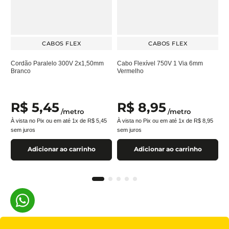
CABOS FLEX
CABOS FLEX
Cordão Paralelo 300V 2x1,50mm
Cabo Flexível 750V 1 Via 6mm
Branco
Vermelho
R$
5
,
45
R$
8
,
95
/
metro
/
metro
À vista no Pix ou em até
1
x de
R$
5
,
45
À vista no Pix ou em até
1
x de
R$
8
,
95
sem juros
sem juros
Adicionar ao carrinho
Adicionar ao carrinho