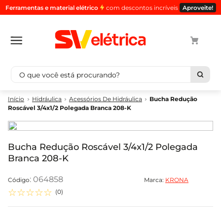
Ferramentas e material elétrico
com descontos incríveis
Aproveite!
O que você está procurando?
Termos mais buscados
Hidráulica
Acessórios De Hidráulica
Bucha Redução
Roscável 3/4x1/2 Polegada Branca 208-K
1
º
cabo
2
º
luminaria
3
º
tomada
Bucha Redução Roscável 3/4x1/2 Polegada
Branca 208-K
4
º
cabo pp
5
º
4
:
064858
Marca:
KRONA
☆
☆
☆
☆
☆
(
0
)