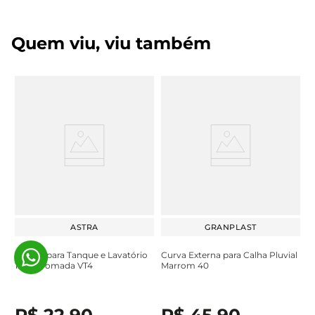
Quem viu, viu também
ASTRA
GRANPLAST
Válvula para Tanque e Lavatório
Curva Externa para Calha Pluvial
1.1/4" Cromada VT4
Marrom 40
R$
22
,
90
R$
45
,
90