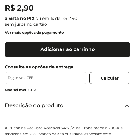
R$
2
,
90
ou em
1
x de
R$
2
,
90
sem juros no cartão
Ver mais opções de pagamento
Adicionar ao carrinho
Não sei meu CEP
Descrição do produto
A Bucha de Redução Roscável 3/4"x1/2" da Krona modelo 208-K é
fabricada em PVC branco de alta qualidade, especialmente