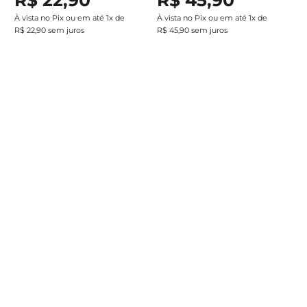
À vista no Pix ou em até
1
x de
À vista no Pix ou em até
1
x de
R$
22
,
90
sem juros
R$
45
,
90
sem juros
Adicionar ao carrinho
Adicionar ao carrinho
Assine a newsletter e
receba nossas novidades
Estou de acordo com a
Cadastrar
Política de Privacidade