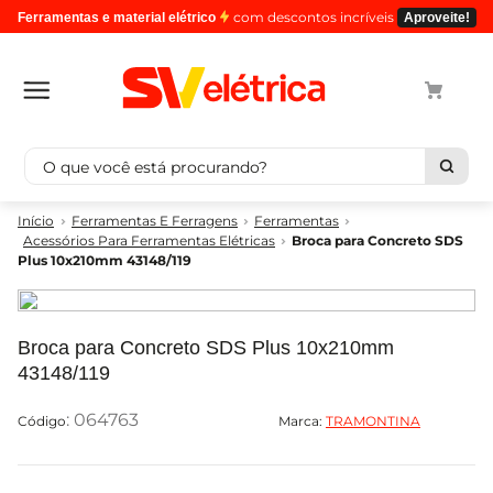
com descontos incríveis
Ferramentas e material elétrico
Aproveite!
O que você está procurando?
Termos mais buscados
Ferramentas E Ferragens
Ferramentas
Acessórios Para Ferramentas Elétricas
Broca para Concreto SDS
1
º
cabo
Plus 10x210mm 43148/119
2
º
luminaria
3
º
tomada
Broca para Concreto SDS Plus 10x210mm
4
º
4
43148/119
5
º
eletroduto
:
064763
Marca:
TRAMONTINA