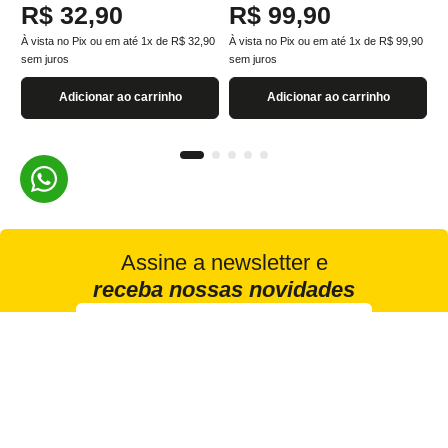
R$
32
,
90
R$
99
,
90
À vista no Pix ou em até
1
x de
R$
32
,
90
À vista no Pix ou em até
1
x de
R$
99
,
90
sem juros
sem juros
Adicionar ao carrinho
Adicionar ao carrinho
Assine a newsletter e
receba nossas novidades
Estou de acordo com a
Cadastrar
Política de Privacidade