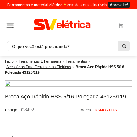
Ferramentas e material elétrico
com descontos incríveis
Aproveite!
O que você está procurando?
Termos mais buscados
Ferramentas E Ferragens
Ferramentas
Acessórios Para Ferramentas Elétricas
Broca Aço Rápido HSS 5/16
1
º
cabo
Polegada 43125/119
2
º
luminaria
3
º
tomada
Broca Aço Rápido HSS 5/16 Polegada 43125/119
4
º
4
5
º
cabo pp
:
058492
Marca:
TRAMONTINA