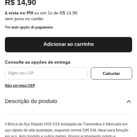
R$
14
,
90
ou em
1
x de
R$
14
,
90
sem juros no cartão
Ver mais opções de pagamento
Adicionar ao carrinho
Não sei meu CEP
Descrição do produto
A Broca de Aço Rápido HSS 5/16 polegada da Tramontina é fabricada em
aço rápido de alta qualidade, seguindo norma DIN 338. Ideal para furação
em aço, ferro fundido e outros metais. Possui acabamento polido e