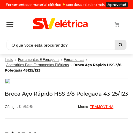
Ferramentas e material elétrico
Aproveite!
com descontos incríveis
O que você está procurando?
Termos mais buscados
Ferramentas E Ferragens
Ferramentas
Broca Aço Rápido HSS 3/8
Acessórios Para Ferramentas Elétricas
1
º
cabo
Polegada 43125/123
2
º
luminaria
3
º
tomada
Broca Aço Rápido HSS 3/8 Polegada 43125/123
4
º
cabo pp
5
º
4
:
058496
Marca:
TRAMONTINA