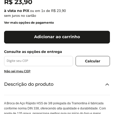
R$
23
,
90
ou em
1
x de
R$
23
,
90
sem juros no cartão
Ver mais opções de pagamento
Adicionar ao carrinho
Não sei meu CEP
Descrição do produto
A Broca de Aço Rápido HSS de 3/8 polegada da Tramontina é fabricada
conforme norma DIN 338, oferecendo alta qualidade e durabilidade. Com
ponta de 135 graus, proporciona melhor guia no início do furo e maior