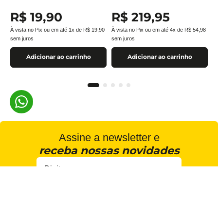
R$
19
,
90
R$
219
,
95
À vista no Pix ou em até
1
x de
R$
19
,
90
À vista no Pix ou em até
4
x de
R$
54
,
98
sem juros
sem juros
Adicionar ao carrinho
Adicionar ao carrinho
Assine a newsletter e
receba nossas novidades
Estou de acordo com a
Cadastrar