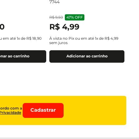
7744
R$
9
,
50
47%
OFF
0
R$
4
,
99
ou em até
1
x de
R$
18
,
90
À vista no Pix ou em até
1
x de
R$
4
,
99
sem juros
nar ao carrinho
Adicionar ao carrinho
cordo com a
Cadastrar
 Privacidade