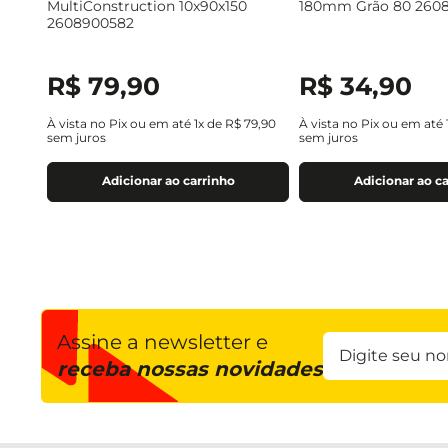
MultiConstruction 10x90x150
180mm Grão 80 260
2608900582
R$
79
,
90
R$
34
,
90
À vista no Pix ou em até
1
x de
R$
79
,
90
À vista no Pix ou em até
sem juros
sem juros
Adicionar ao carrinho
Adicionar ao c
Assine a newsletter e
receba nossas novidades