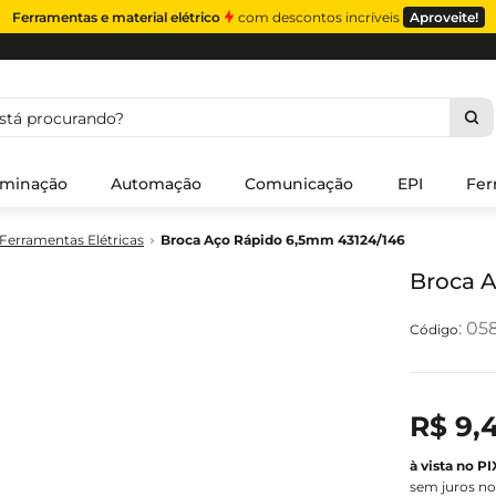
Ferramentas e material elétrico
com descontos incríveis
Aproveite!
á procurando?
uminação
Automação
Comunicação
EPI
Fer
 Ferramentas Elétricas
Broca Aço Rápido 6,5mm 43124/146
Broca 
:
05
R$
9
,
sem juros no