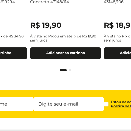
8619294
Concreto 43148/114
43148/106
R$
19
,
90
R$
18
,
9
1
x de
R$
34
,
90
À vista no Pix ou em até
1
x de
R$
19
,
90
À vista no Pix 
sem juros
sem juros
arrinho
Adicionar ao carrinho
Adicio
Estou de a
Política de