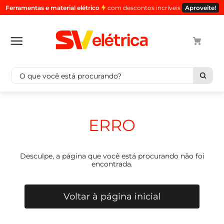
Ferramentas e material elétrico
com descontos incríveis
Aproveite!
O que você está procurando?
Termos mais buscados
1
º
cabo
ERRO
2
º
luminaria
3
º
tomada
Desculpe, a página que você está procurando não foi
4
º
cabo pp
encontrada.
5
º
4
Voltar à página inicial