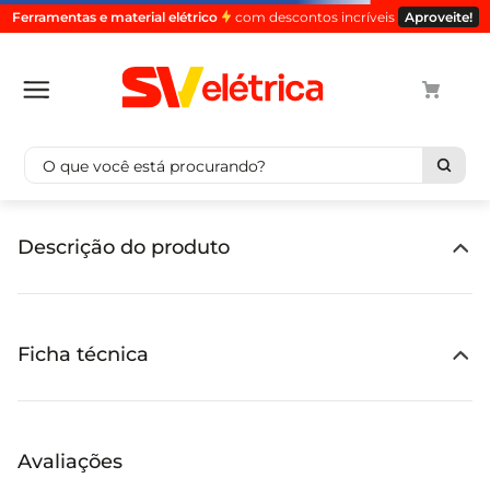
Ferramentas e material elétrico
com descontos incríveis
Aproveite!
O que você está procurando?
Termos mais buscados
Descrição do produto
1
º
cabo
2
º
luminaria
3
º
tomada
Ficha técnica
4
º
4
5
º
eletroduto
Avaliações