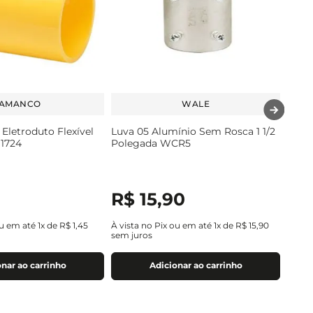
AMANCO
WALE
Eletroduto Flexível
Luva 05 Alumínio Sem Rosca 1 1/2
1724
Polegada WCR5
R$
15
,
90
ou em até
1
x de
R$
1
,
45
À vista no Pix ou em até
1
x de
R$
15
,
90
sem juros
nar ao carrinho
Adicionar ao carrinho