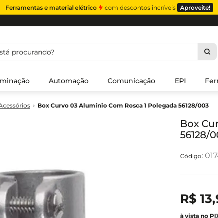
Ferramentas e material elétrico
com descontos incríveis
Aproveite!
á procurando?
uminação
Automação
Comunicação
EPI
Fer
Acessórios
Box Curvo 03 Alumínio Com Rosca 1 Polegada 56128/003
Box Cur
56128/0
:
01
R$
13
,