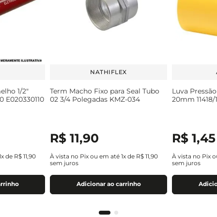
NATHIFLEX
lho 1/2"
Term Macho Fixo para Seal Tubo
Luva Pressão 
0 E020330110
02 3/4 Polegadas KMZ-034
20mm 11418/1
R$
11
,
90
R$
1
,
45
1
x de
R$
11
,
90
À vista no Pix ou em até
1
x de
R$
11
,
90
À vista no Pix 
sem juros
sem juros
arrinho
Adicionar ao carrinho
Adicio