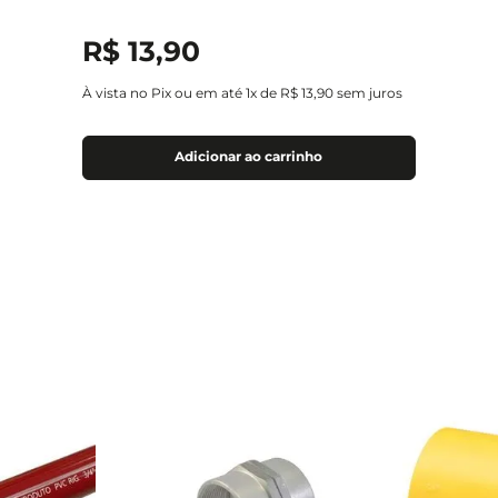
R$
13
,
90
À vista no Pix ou em até
1
x de
R$
13
,
90
sem juros
Adicionar ao carrinho