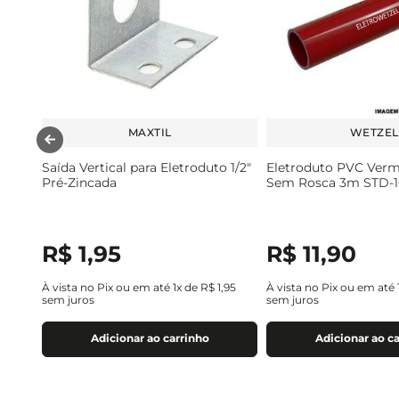
MAXTIL
WETZEL
Saída Vertical para Eletroduto 1/2"
Eletroduto PVC Verme
Pré-Zincada
Sem Rosca 3m STD-1
R$
1
,
95
R$
11
,
90
À vista no Pix ou em até
1
x de
R$
1
,
95
À vista no Pix ou em até
sem juros
sem juros
Adicionar ao carrinho
Adicionar ao c