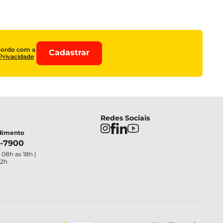
cordo com a
Cadastrar
 Privacidade
Redes Sociais
ndimento
4-7900
 08h as 18h |
12h