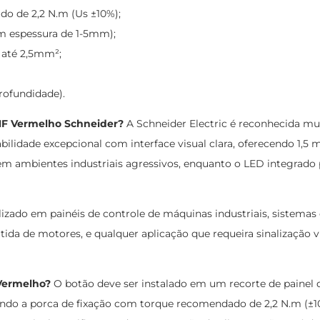
o de 2,2 N.m (Us ±10%);
om espessura de 1-5mm);
 até 2,5mm²;
rofundidade).
NF Vermelho Schneider?
A Schneider Electric é reconhecida mu
lidade excepcional com interface visual clara, oferecendo 1,5 m
 em ambientes industriais agressivos, enquanto o LED integrad
zado em painéis de controle de máquinas industriais, sistema
ida de motores, e qualquer aplicação que requeira sinalização 
Vermelho?
O botão deve ser instalado em um recorte de painel
ando a porca de fixação com torque recomendado de 2,2 N.m (±10