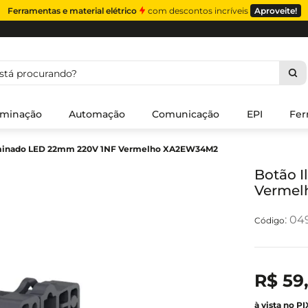
Ferramentas e material elétrico
com descontos incríveis
Aproveite!
á procurando?
uminação
Automação
Comunicação
EPI
Fer
uminado LED 22mm 220V 1NF Vermelho XA2EW34M2
Botão 
Vermel
:
04
R$
59