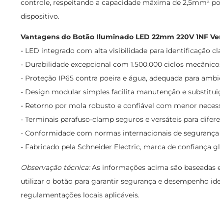
controle, respeitando a capacidade máxima de 2,5mm² por 
dispositivo.
Vantagens do Botão Iluminado LED 22mm 220V 1NF Ve
- LED integrado com alta visibilidade para identificação 
- Durabilidade excepcional com 1.500.000 ciclos mecânicos 
- Proteção IP65 contra poeira e água, adequada para ambie
- Design modular simples facilita manutenção e substitui
- Retorno por mola robusto e confiável com menor nece
- Terminais parafuso-clamp seguros e versáteis para difere
- Conformidade com normas internacionais de segurança e
- Fabricado pela Schneider Electric, marca de confiança 
Observação técnica:
As informações acima são baseadas e
utilizar o botão para garantir segurança e desempenho i
regulamentações locais aplicáveis.