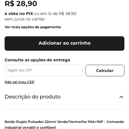
R$
28
,
90
ou em
1
x de
R$
28
,
90
sem juros no cartão
Ver mais opções de pagamento
Adicionar ao carrinho
Não sei meu CEP
Descrição do produto
Botão Duplo Pulsador 22mm Verde/Vermelho 1NA+1NF - Comando
industrial versátil e confiável