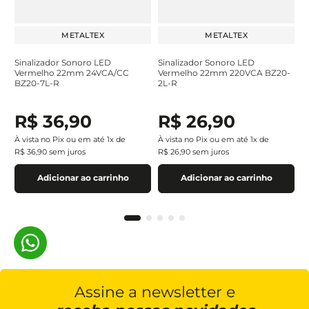
METALTEX
METALTEX
Sinalizador Sonoro LED
Sinalizador Sonoro LED
Vermelho 22mm 24VCA/CC
Vermelho 22mm 220VCA BZ20-
BZ20-7L-R
2L-R
R$
36
,
90
R$
26
,
90
À vista no Pix ou em até
1
x de
À vista no Pix ou em até
1
x de
R$
36
,
90
sem juros
R$
26
,
90
sem juros
Adicionar ao carrinho
Adicionar ao carrinho
Assine a newsletter e