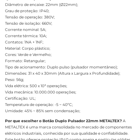
Diâmetro de encaixe: 22mm (Ø22mm);
Grau de proteção: IP40;
Tensão de operação: 380V;
Tensão de isolação: 660V;
Corrente nominal: 5A;
Corrente térmica: 10A;
Contatos: 1NA + 1NF;
Material: Corpo plástico;
Cores: Verde e Vermelho;
Formato: Retangular;
Tipo de acionamento: Duplo pulso (pulsador momentâneo);
Dimensões: 31 x 40 x 30mm (Altura x Largura x Profundidade);
Peso: 56g;
Vida elétrica: 500 x 10³ operações;
Vida mecânica: 10.000.000 operações;
Certificação: UL;
Temperatura de operação: -5 ~ 40ºC;
Umidade: 45% ~ 85% sem condensação;
Por que escolher o Botão Duplo Pulsador 22mm METALTEX?
A
METALTEX é uma marca consolidada no mercado de componentes
elétricos industriais, conhecida por sua qualidade e confiabilidade.
Este botão oferece proteção IP40 contra poeira e partículas sólidas,