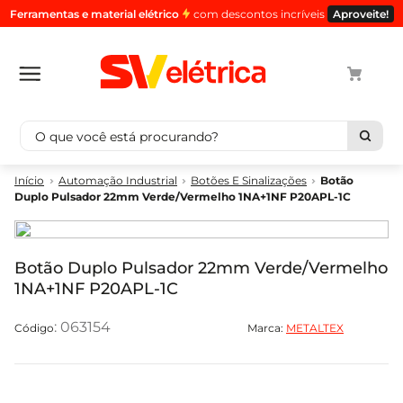
Ferramentas e material elétrico
com descontos incríveis
Aproveite!
O que você está procurando?
Termos mais buscados
Automação Industrial
Botões E Sinalizações
Botão
Duplo Pulsador 22mm Verde/Vermelho 1NA+1NF P20APL-1C
1
º
cabo
2
º
luminaria
3
º
tomada
Botão Duplo Pulsador 22mm Verde/Vermelho
1NA+1NF P20APL-1C
4
º
4
5
º
cabo pp
:
063154
Marca:
METALTEX