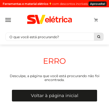
Ferramentas e material elétrico
com descontos incríveis
Aproveite!
O que você está procurando?
Termos mais buscados
1
º
cabo
ERRO
2
º
luminaria
3
º
tomada
Desculpe, a página que você está procurando não foi
4
º
cabo pp
encontrada.
5
º
4
Voltar à página inicial