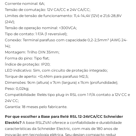
Corrente nominal: 6A;
Tensão de comutação: 12V CA/CC e 24V CA/CC;
Limites de tensão de funcionamento: 11,4-14,4V (12V) e 21,6-28,8V
(24V);
Tensão de operação nominal: <300VCA;
Tipo de contato: 1 F/A (1 reversível);
Conexão: Terminal parafuso com capacidade 0,2-2,5mm² (AWG 24-
14);
Montagem: Trilho DIN 35mm;
Forma do pino: Tipo flat;
Índice de proteção: IP20;
LED indicativo: Sim, com circuito de proteção integrado;
Torque de aperto: <0,4Nm para parafuso M2,5;
Dimensões: 9cm (altura) x 7cm (largura) x 11cm (profundidade);
Peso: 0,02kg;
Compatibilidade: Relés tipo plug-in RSL com 1 F/A contato a 12V CC e
24V CC;
Garantia: 18 meses pelo fabricante.
Por que escolher a Base para Relé RSL 12-24VCA/CC Schneider
Electric?
A base RSLZVA1 oferece a confiabilidade e durabilidade
características da Schneider Electric, com mais de 180 anos de
inovação em tecnologia elétrica. Seu design compacto reduz