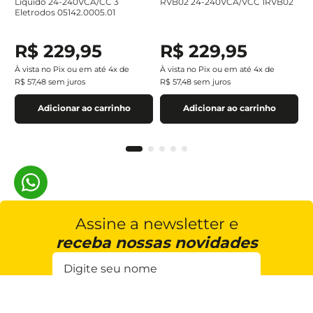
Líquido 24-240VCA/CC 3
RVB02 24-240VCA/VCC 1RVB02
Eletrodos 05142.0005.01
R$
229
,
95
R$
229
,
95
À vista no Pix ou em até
4
x de
À vista no Pix ou em até
4
x de
R$
57
,
48
sem juros
R$
57
,
48
sem juros
Adicionar ao carrinho
Adicionar ao carrinho
Assine a newsletter e
receba nossas novidades