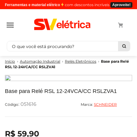
com descontos incríveis
Ferramentas e material elétrico
Aproveite!
O que você está procurando?
Termos mais buscados
Automação Industrial
Relés Eletrônicos
Base para Relé
RSL 12-24VCA/CC RSLZVA1
1
º
cabo
2
º
luminaria
3
º
tomada
Base para Relé RSL 12-24VCA/CC RSLZVA1
4
º
4
:
051616
Marca:
SCHNEIDER
5
º
eletroduto
R$
59
,
90