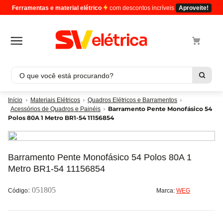
Ferramentas e material elétrico
com descontos incríveis
Aproveite!
O que você está procurando?
Termos mais buscados
Materiais Elétricos
Quadros Elétricos e Barramentos
Barramento Pente Monofásico 54
Acessórios de Quadros e Painéis
1
º
cabo
Polos 80A 1 Metro BR1-54 11156854
2
º
luminaria
3
º
tomada
Barramento Pente Monofásico 54 Polos 80A 1
4
º
cabo pp
Metro BR1-54 11156854
5
º
4
:
051805
Marca:
WEG