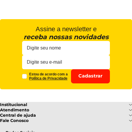
Assine a newsletter e
receba nossas novidades
Estou de acordo com a
Cadastrar
Política de Privacidade
Institucional
Sobre Nós
Atendimento
Formas de pagamento
Central de ajuda
Fale Conosco
Nossas Lojas
Fale Conosco
Ofertas
Central de atendimento
Frete e Entrega
Privacidade e Segurança
(085) 3214-7900