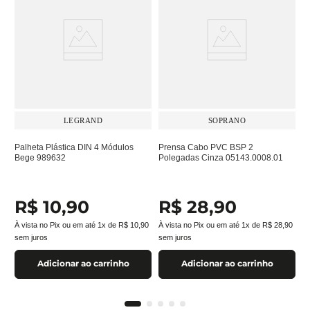
LEGRAND
SOPRANO
Palheta Plástica DIN 4 Módulos
Prensa Cabo PVC BSP 2
Bege 989632
Polegadas Cinza 05143.0008.01
R$
10
,
90
R$
28
,
90
À vista no Pix ou em até
1
x de
R$
10
,
90
À vista no Pix ou em até
1
x de
R$
28
,
90
sem juros
sem juros
Adicionar ao carrinho
Adicionar ao carrinho