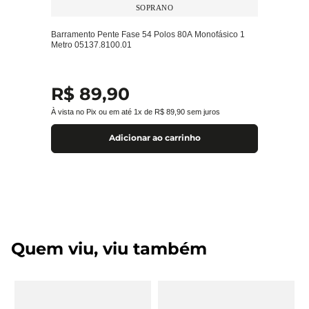
SOPRANO
Barramento Pente Fase 54 Polos 80A Monofásico 1
Metro 05137.8100.01
R$
89
,
90
À vista no Pix ou em até
1
x de
R$
89
,
90
sem juros
Adicionar ao carrinho
Quem viu, viu também