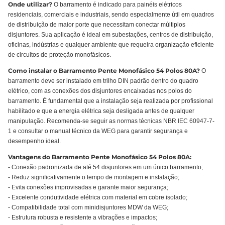
Onde utilizar?
O barramento é indicado para painéis elétricos
residenciais, comerciais e industriais, sendo especialmente útil em quadros
de distribuição de maior porte que necessitam conectar múltiplos
disjuntores. Sua aplicação é ideal em subestações, centros de distribuição,
oficinas, indústrias e qualquer ambiente que requeira organização eficiente
de circuitos de proteção monofásicos.
Como instalar o Barramento Pente Monofásico 54 Polos 80A?
O
barramento deve ser instalado em trilho DIN padrão dentro do quadro
elétrico, com as conexões dos disjuntores encaixadas nos polos do
barramento. É fundamental que a instalação seja realizada por profissional
habilitado e que a energia elétrica seja desligada antes de qualquer
manipulação. Recomenda-se seguir as normas técnicas NBR IEC 60947-7-
1 e consultar o manual técnico da WEG para garantir segurança e
desempenho ideal.
Vantagens do Barramento Pente Monofásico 54 Polos 80A:
- Conexão padronizada de até 54 disjuntores em um único barramento;
- Reduz significativamente o tempo de montagem e instalação;
- Evita conexões improvisadas e garante maior segurança;
- Excelente condutividade elétrica com material em cobre isolado;
- Compatibilidade total com minidisjuntores MDW da WEG;
- Estrutura robusta e resistente a vibrações e impactos;