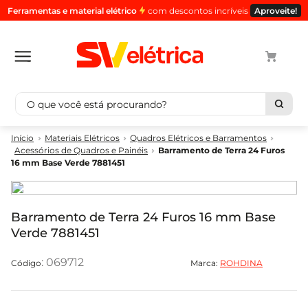
Ferramentas e material elétrico
com descontos incríveis
Aproveite!
O que você está procurando?
Termos mais buscados
Materiais Elétricos
Quadros Elétricos e Barramentos
Acessórios de Quadros e Painéis
Barramento de Terra 24 Furos
1
º
cabo
16 mm Base Verde 7881451
2
º
luminaria
3
º
tomada
Barramento de Terra 24 Furos 16 mm Base
4
º
cabo pp
Verde 7881451
5
º
4
:
069712
Marca:
ROHDINA