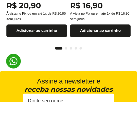
R$
20
,
90
R$
16
,
90
À vista no Pix ou em até
1
x de
R$
20
,
90
À vista no Pix ou em até
1
x de
R$
16
,
90
sem juros
sem juros
Adicionar ao carrinho
Adicionar ao carrinho
Assine a newsletter e
receba nossas novidades
Estou de acordo com a
Cadastrar
Política de Privacidade