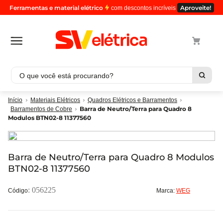
Ferramentas e material elétrico
Aproveite!
com descontos incríveis
O que você está procurando?
Termos mais buscados
Materiais Elétricos
Quadros Elétricos e Barramentos
Barra de Neutro/Terra para Quadro 8
Barramentos de Cobre
1
º
cabo
Modulos BTN02-8 11377560
2
º
luminaria
3
º
tomada
Barra de Neutro/Terra para Quadro 8 Modulos
4
º
4
BTN02-8 11377560
5
º
eletroduto
:
056225
Marca:
WEG