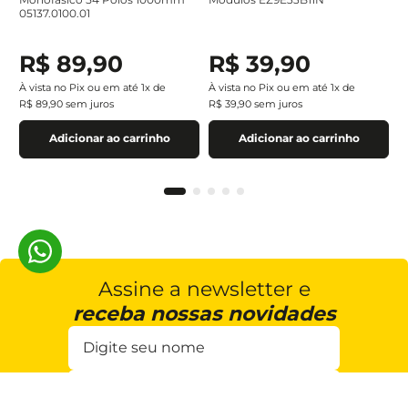
05137.0100.01
R$
89
,
90
R$
39
,
90
À vista no Pix ou em até
1
x de
À vista no Pix ou em até
1
x de
R$
89
,
90
sem juros
R$
39
,
90
sem juros
Adicionar ao carrinho
Adicionar ao carrinho
Assine a newsletter e
receba nossas novidades