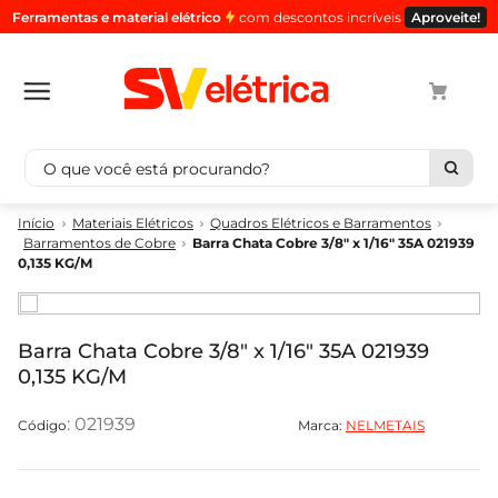
Ferramentas e material elétrico
com descontos incríveis
Aproveite!
O que você está procurando?
Termos mais buscados
Materiais Elétricos
Quadros Elétricos e Barramentos
Barramentos de Cobre
Barra Chata Cobre 3/8" x 1/16" 35A 021939
1
º
cabo
0,135 KG/M
2
º
luminaria
3
º
tomada
Barra Chata Cobre 3/8" x 1/16" 35A 021939
4
º
cabo pp
0,135 KG/M
5
º
4
:
021939
Marca:
NELMETAIS