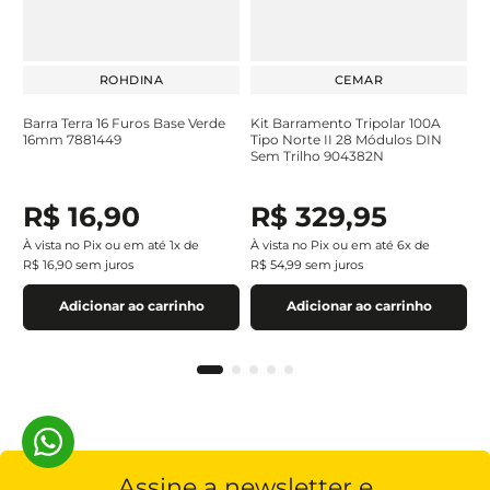
ROHDINA
CEMAR
Barra Terra 16 Furos Base Verde
Kit Barramento Tripolar 100A
16mm 7881449
Tipo Norte II 28 Módulos DIN
Sem Trilho 904382N
R$
16
,
90
R$
329
,
95
À vista no Pix ou em até
1
x de
À vista no Pix ou em até
6
x de
R$
16
,
90
sem juros
R$
54
,
99
sem juros
Adicionar ao carrinho
Adicionar ao carrinho
Assine a newsletter e