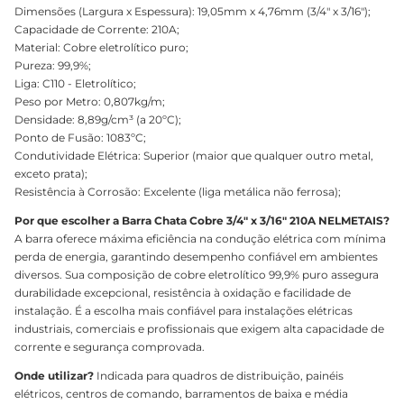
Dimensões (Largura x Espessura): 19,05mm x 4,76mm (3/4" x 3/16");
Capacidade de Corrente: 210A;
Material: Cobre eletrolítico puro;
Pureza: 99,9%;
Liga: C110 - Eletrolítico;
Peso por Metro: 0,807kg/m;
Densidade: 8,89g/cm³ (a 20ºC);
Ponto de Fusão: 1083ºC;
Condutividade Elétrica: Superior (maior que qualquer outro metal,
exceto prata);
Resistência à Corrosão: Excelente (liga metálica não ferrosa);
Por que escolher a Barra Chata Cobre 3/4" x 3/16" 210A NELMETAIS?
A barra oferece máxima eficiência na condução elétrica com mínima
perda de energia, garantindo desempenho confiável em ambientes
diversos. Sua composição de cobre eletrolítico 99,9% puro assegura
durabilidade excepcional, resistência à oxidação e facilidade de
instalação. É a escolha mais confiável para instalações elétricas
industriais, comerciais e profissionais que exigem alta capacidade de
corrente e segurança comprovada.
Onde utilizar?
Indicada para quadros de distribuição, painéis
elétricos, centros de comando, barramentos de baixa e média