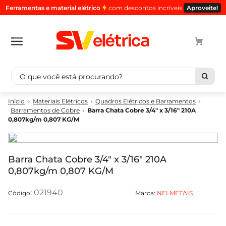
Ferramentas e material elétrico
com descontos incríveis
Aproveite!
O que você está procurando?
Termos mais buscados
Materiais Elétricos
Quadros Elétricos e Barramentos
Barramentos de Cobre
Barra Chata Cobre 3/4" x 3/16" 210A
1
º
cabo
0,807kg/m 0,807 KG/M
2
º
luminaria
3
º
tomada
Barra Chata Cobre 3/4" x 3/16" 210A
4
º
4
0,807kg/m 0,807 KG/M
5
º
eletroduto
:
021940
Marca:
NELMETAIS