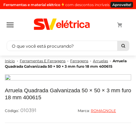
Ferramentas e material elétrico
com descontos incríveis
Aproveite!
O que você está procurando?
Termos mais buscados
Ferramentas E Ferragens
Ferragens
Arruelas
Arruela
Quadrada Galvanizada 50 × 50 × 3 mm furo 18 mm 400615
1
º
cabo
2
º
luminaria
3
º
tomada
Arruela Quadrada Galvanizada 50 × 50 × 3 mm furo
18 mm 400615
4
º
cabo pp
5
º
4
:
010391
Marca:
ROMAGNOLE