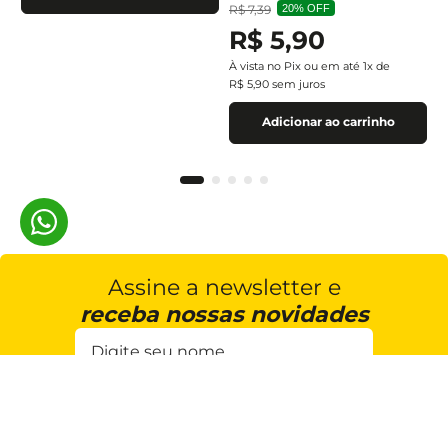
R$
7
,
39
20%
OFF
R$
5
,
90
À vista no Pix ou em até
1
x de
R$
5
,
90
sem juros
Adicionar ao carrinho
Assine a newsletter e
receba nossas novidades
Estou de acordo com a
Cadastrar