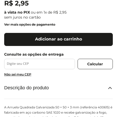
R$
2
,
95
ou em
1
x de
R$
2
,
95
sem juros no cartão
Ver mais opções de pagamento
Adicionar ao carrinho
Não sei meu CEP
Descrição do produto
A Arruela Quadrada Galvanizada 50 × 50 × 3 mm (referência 400615) é
fabricada em aço carbono SAE 1020 e recebe galvanização a fogo,