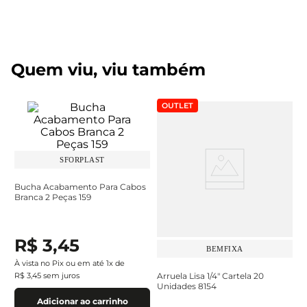
Quem viu, viu também
OUTLET
SFORPLAST
Bucha Acabamento Para Cabos
Branca 2 Peças 159
R$
3
,
45
BEMFIXA
À vista no Pix ou em até
1
x de
R$
3
,
45
sem juros
Arruela Lisa 1/4" Cartela 20
Unidades 8154
Adicionar ao carrinho