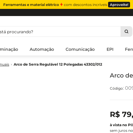
Ferramentas e material elétrico
com descontos incríveis
Aproveite!
á procurando?
uminação
Automação
Comunicação
EPI
Fer
nuais
Arco de Serra Regulável 12 Polegadas 43302/012
Arco de
:
00
R$
79
sem juros no