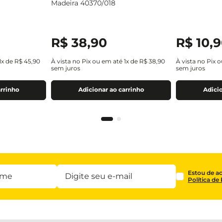
Madeira 40370/018
R$
38
,
90
R$
10
,
9
1
x de
R$
45
,
90
À vista no Pix ou em até
1
x de
R$
38
,
90
À vista no Pix 
sem juros
sem juros
arrinho
Adicionar ao carrinho
Adicio
Estou de a
Política de