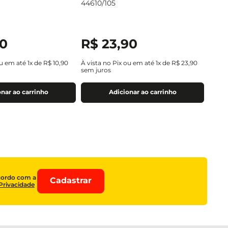
44610/105
0
R$
23
,
90
ou em até
1
x de
R$
10
,
90
À vista no Pix ou em até
1
x de
R$
23
,
90
sem juros
nar ao carrinho
Adicionar ao carrinho
cordo com a
Cadastrar
 Privacidade