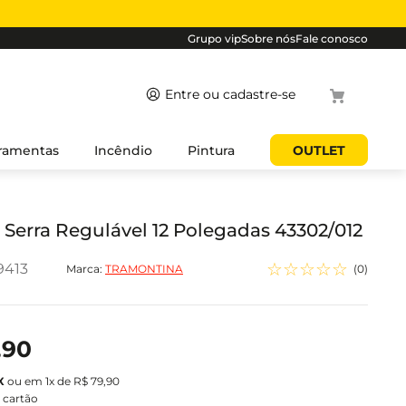
Grupo vip
Sobre nós
Fale conosco
Termos mais
ramentas
Incêndio
Pintura
OUTLET
buscados
1
º
cabo
2
º
luminaria
 Serra Regulável 12 Polegadas 43302/012
3
º
tomada
☆
☆
☆
☆
☆
9413
Marca:
TRAMONTINA
(
0
)
4
º
4
5
º
eletroduto
,
90
ou em
1
x de
R$
79
,
90
 cartão