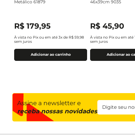
Metálico 61879
46x39cm 9035
R$
179
,
95
R$
45
,
90
À vista no Pix ou em até
3
x de
R$
59
,
98
À vista no Pix ou em até
sem juros
sem juros
Adicionar ao carrinho
Adicionar ao c
Assine a newsletter e
receba nossas novidades