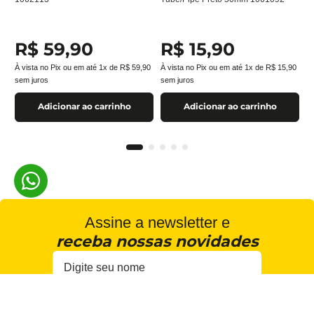
R$
59
,
90
R$
15
,
90
À vista no Pix ou em até
1
x de
R$
59
,
90
À vista no Pix ou em até
1
x de
R$
15
,
90
sem juros
sem juros
Adicionar ao carrinho
Adicionar ao carrinho
Assine a newsletter e
receba nossas novidades