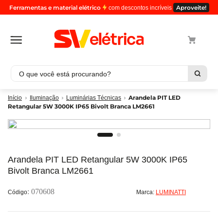
Ferramentas e material elétrico
Aproveite!
com descontos incríveis
O que você está procurando?
Termos mais buscados
Arandela PIT LED
Iluminação
Luminárias Técnicas
Retangular 5W 3000K IP65 Bivolt Branca LM2661
1
º
cabo
2
º
luminaria
3
º
tomada
4
º
4
Arandela PIT LED Retangular 5W 3000K IP65
Bivolt Branca LM2661
5
º
eletroduto
:
070608
Marca:
LUMINATTI