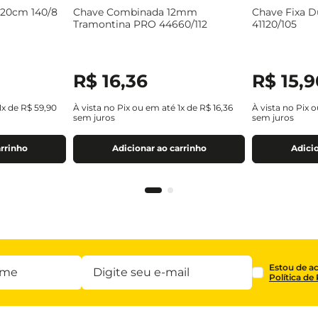
 20cm 140/8
Chave Combinada 12mm
Chave Fixa 
Tramontina PRO 44660/112
41120/105
R$
16
,
36
R$
15
,
9
1
x de
R$
59
,
90
À vista no Pix ou em até
1
x de
R$
16
,
36
À vista no Pix 
sem juros
sem juros
arrinho
Adicionar ao carrinho
Adicio
Estou de a
Política de