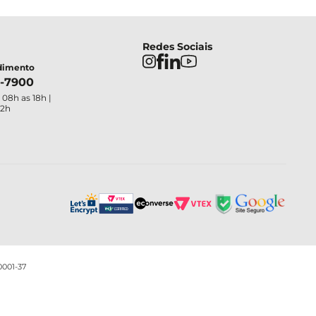
Redes Sociais
ndimento
4-7900
 08h as 18h |
12h
0001-37