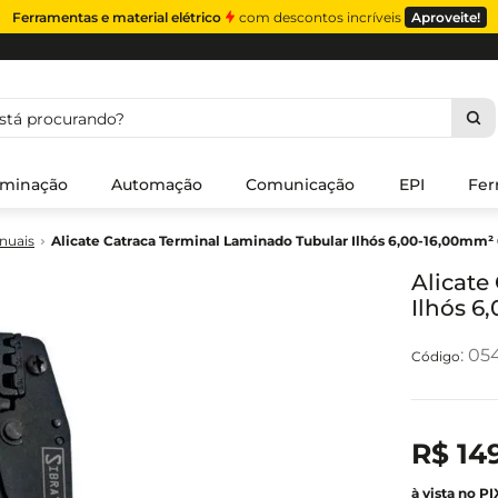
Ferramentas e material elétrico
com descontos incríveis
Aproveite!
á procurando?
uminação
Automação
Comunicação
EPI
Fer
nuais
Alicate Catraca Terminal Laminado Tubular Ilhós 6,00-16,00mm²
Alicate
Ilhós 6
:
05
R$
14