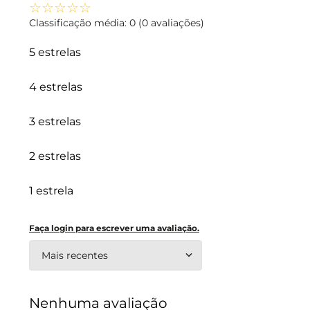
☆
☆
☆
☆
☆
Classificação média: 0
(0 avaliações)
5 estrelas
4 estrelas
3 estrelas
2 estrelas
1 estrela
Faça login para escrever uma avaliação.
Mais recentes
Nenhuma avaliação