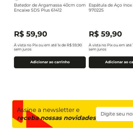
Batedor de Argamassa 40cm com
Espátula de Aço Inox
Encaixe SDS Plus 61412
970225
R$
59
,
90
R$
59
,
90
À vista no Pix ou em até
1
x de
R$
59
,
90
À vista no Pix ou em até
sem juros
sem juros
Adicionar ao carrinho
Adicionar ao c
Assine a newsletter e
receba nossas novidades