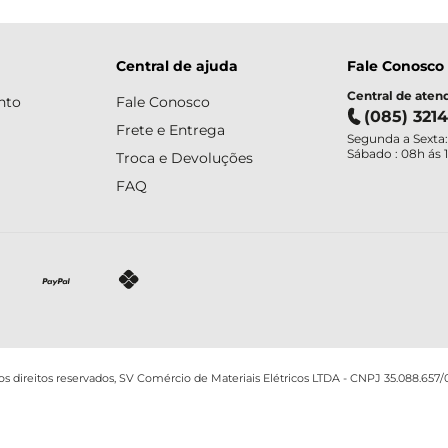
Central de ajuda
Fale Conosco
Central de ate
nto
Fale Conosco
(085) 321
Frete e Entrega
Segunda a Sexta:
Sábado : 08h ás 
Troca e Devoluções
FAQ
os direitos reservados, SV Comércio de Materiais Elétricos LTDA - CNPJ 35.088.657/