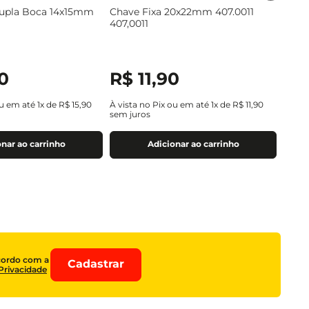
Dupla Boca 14x15mm
Chave Fixa 20x22mm 407.0011
407,0011
0
R$
11
,
90
ou em até
1
x de
R$
15
,
90
À vista no Pix ou em até
1
x de
R$
11
,
90
sem juros
nar ao carrinho
Adicionar ao carrinho
cordo com a
Cadastrar
 Privacidade