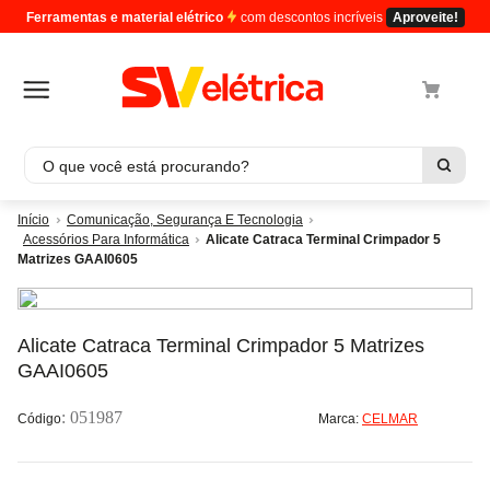
Ferramentas e material elétrico
com descontos incríveis
Aproveite!
O que você está procurando?
Termos mais buscados
Comunicação, Segurança E Tecnologia
Acessórios Para Informática
Alicate Catraca Terminal Crimpador 5
1
º
cabo
Matrizes GAAI0605
2
º
luminaria
3
º
tomada
Alicate Catraca Terminal Crimpador 5 Matrizes
4
º
cabo pp
GAAI0605
5
º
4
:
051987
Marca:
CELMAR