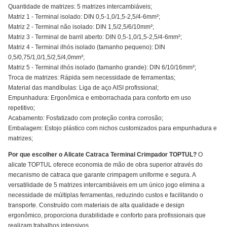
Quantidade de matrizes: 5 matrizes intercambiáveis;
Matriz 1 - Terminal isolado: DIN 0,5-1,0/1,5-2,5/4-6mm²;
Matriz 2 - Terminal não isolado: DIN 1,5/2,5/6/10mm²;
Matriz 3 - Terminal de barril aberto: DIN 0,5-1,0/1,5-2,5/4-6mm²;
Matriz 4 - Terminal ilhós isolado (tamanho pequeno): DIN
0,5/0,75/1,0/1,5/2,5/4,0mm²;
Matriz 5 - Terminal ilhós isolado (tamanho grande): DIN 6/10/16mm²;
Troca de matrizes: Rápida sem necessidade de ferramentas;
Material das mandíbulas: Liga de aço AISI profissional;
Empunhadura: Ergonômica e emborrachada para conforto em uso
repetitivo;
Acabamento: Fosfatizado com proteção contra corrosão;
Embalagem: Estojo plástico com nichos customizados para empunhadura e
matrizes;
Por que escolher o Alicate Catraca Terminal Crimpador TOPTUL?
O
alicate TOPTUL oferece economia de mão de obra superior através do
mecanismo de catraca que garante crimpagem uniforme e segura. A
versatilidade de 5 matrizes intercambiáveis em um único jogo elimina a
necessidade de múltiplas ferramentas, reduzindo custos e facilitando o
transporte. Construído com materiais de alta qualidade e design
ergonômico, proporciona durabilidade e conforto para profissionais que
realizam trabalhos intensivos.