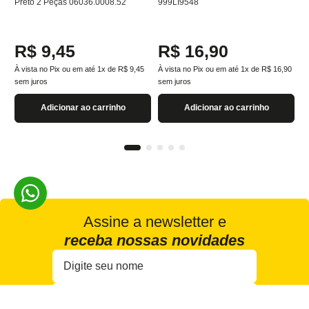
Preto 2 Peças 06036.0008.52
999LI9548
R$
9
,
45
R$
16
,
90
À vista no Pix ou em até
1
x de
R$
9
,
45
À vista no Pix ou em até
1
x de
R$
16
,
90
sem juros
sem juros
Adicionar ao carrinho
Adicionar ao carrinho
Assine a newsletter e
receba nossas novidades