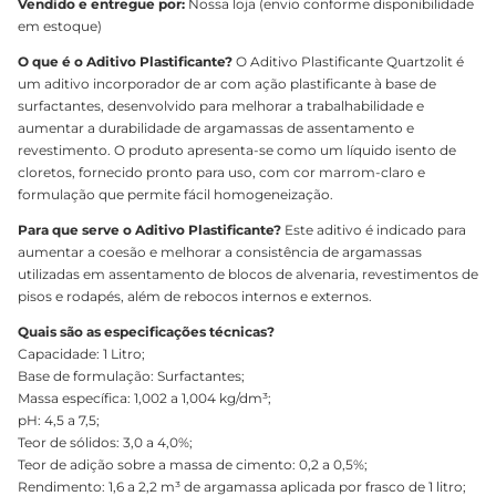
Vendido e entregue por:
Nossa loja (envio conforme disponibilidade
em estoque)
O que é o Aditivo Plastificante?
O Aditivo Plastificante Quartzolit é
um aditivo incorporador de ar com ação plastificante à base de
surfactantes, desenvolvido para melhorar a trabalhabilidade e
aumentar a durabilidade de argamassas de assentamento e
revestimento. O produto apresenta-se como um líquido isento de
cloretos, fornecido pronto para uso, com cor marrom-claro e
formulação que permite fácil homogeneização.
Para que serve o Aditivo Plastificante?
Este aditivo é indicado para
aumentar a coesão e melhorar a consistência de argamassas
utilizadas em assentamento de blocos de alvenaria, revestimentos de
pisos e rodapés, além de rebocos internos e externos.
Quais são as especificações técnicas?
Capacidade: 1 Litro;
Base de formulação: Surfactantes;
Massa específica: 1,002 a 1,004 kg/dm³;
pH: 4,5 a 7,5;
Teor de sólidos: 3,0 a 4,0%;
Teor de adição sobre a massa de cimento: 0,2 a 0,5%;
Rendimento: 1,6 a 2,2 m³ de argamassa aplicada por frasco de 1 litro;