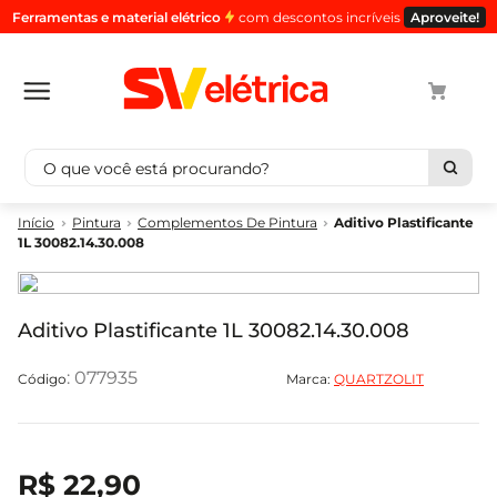
Ferramentas e material elétrico
com descontos incríveis
Aproveite!
O que você está procurando?
Termos mais buscados
Pintura
Complementos De Pintura
Aditivo Plastificante
1L 30082.14.30.008
1
º
cabo
2
º
luminaria
3
º
tomada
Aditivo Plastificante 1L 30082.14.30.008
4
º
cabo pp
:
077935
Marca:
QUARTZOLIT
5
º
4
R$
22
,
90