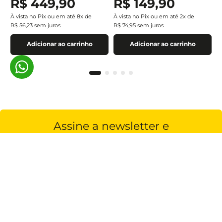
R$
449
,
90
R$
149
,
90
À vista no Pix ou em até
8
x de
À vista no Pix ou em até
2
x de
R$
56
,
23
sem juros
R$
74
,
95
sem juros
Adicionar ao carrinho
Adicionar ao carrinho
Assine a newsletter e
receba nossas novidades
Estou de acordo com a
Cadastrar
Política de Privacidade