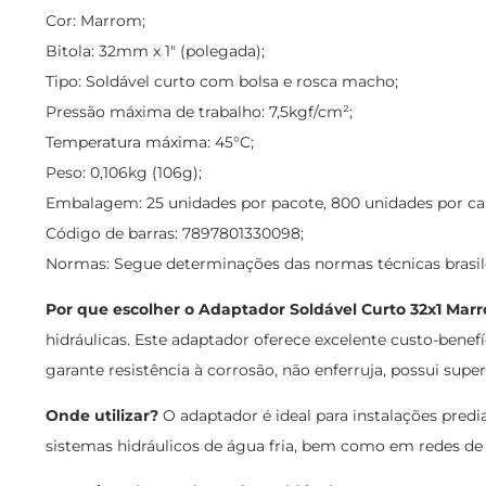
Cor: Marrom;
Bitola: 32mm x 1" (polegada);
Tipo: Soldável curto com bolsa e rosca macho;
Pressão máxima de trabalho: 7,5kgf/cm²;
Temperatura máxima: 45°C;
Peso: 0,106kg (106g);
Embalagem: 25 unidades por pacote, 800 unidades por cai
Código de barras: 7897801330098;
Normas: Segue determinações das normas técnicas brasil
Por que escolher o Adaptador Soldável Curto 32x1 Mar
hidráulicas. Este adaptador oferece excelente custo-bene
garante resistência à corrosão, não enferruja, possui supe
Onde utilizar?
O adaptador é ideal para instalações predia
sistemas hidráulicos de água fria, bem como em redes de d