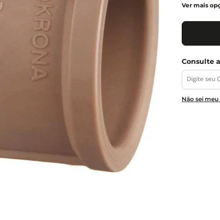
Ver mais op
Não sei meu