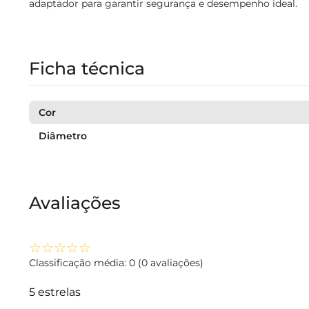
adaptador para garantir segurança e desempenho ideal.
Ficha técnica
Cor
Diâmetro
Avaliações
☆
☆
☆
☆
☆
Classificação média: 0
(0 avaliações)
5 estrelas