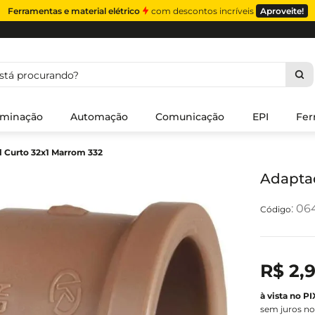
Ferramentas e material elétrico
com descontos incríveis
Aproveite!
á procurando?
uminação
Automação
Comunicação
EPI
Fer
l Curto 32x1 Marrom 332
Adaptad
:
06
R$
2
,
sem juros no