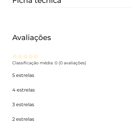
Ficha técnica
Avaliações
☆
☆
☆
☆
☆
Classificação média: 0
(0 avaliações)
5 estrelas
4 estrelas
3 estrelas
2 estrelas