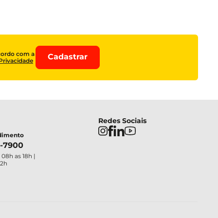
cordo com a
Cadastrar
 Privacidade
Redes Sociais
ndimento
4-7900
 08h as 18h |
12h