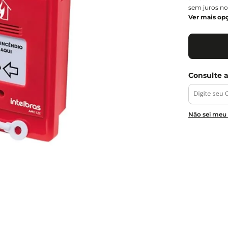
sem juros no
Ver mais op
Não sei meu