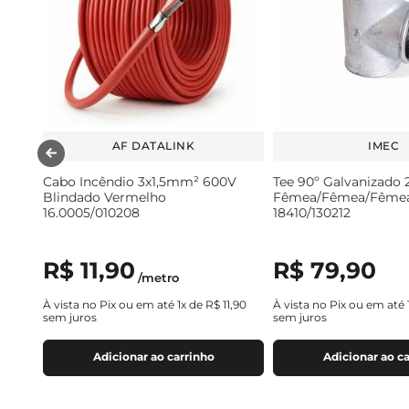
AF DATALINK
IMEC
Cabo Incêndio 3x1,5mm² 600V
Tee 90º Galvanizado 2
Blindado Vermelho
Fêmea/Fêmea/Fême
16.0005/010208
18410/130212
R$
11
,
90
R$
79
,
90
/
metro
À vista no Pix ou em até
1
x de
R$
11
,
90
À vista no Pix ou em até
sem juros
sem juros
Adicionar ao carrinho
Adicionar ao c