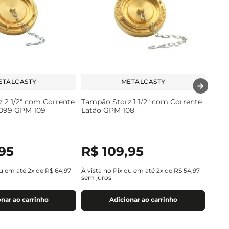
ETALCASTY
METALCASTY
 2 1/2" com Corrente
Tampão Storz 1 1/2" com Corrente
099 GPM 109
Latão GPM 108
95
R$
109
,
95
ou em até
2
x de
R$
64
,
97
À vista no Pix ou em até
2
x de
R$
54
,
97
sem juros
nar ao carrinho
Adicionar ao carrinho