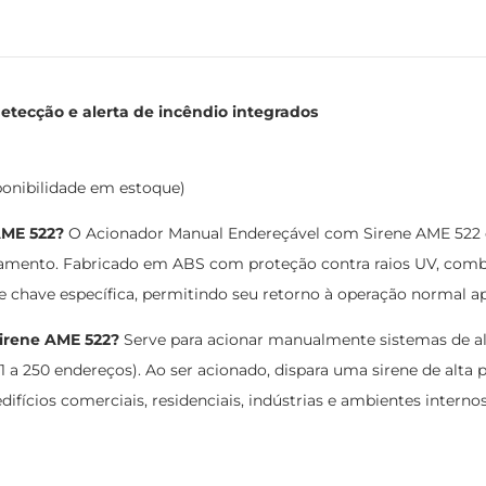
tecção e alerta de incêndio integrados
ponibilidade em estoque)
AME 522?
O Acionador Manual Endereçável com Sirene AME 522 é
amento. Fabricado em ABS com proteção contra raios UV, comb
de chave específica, permitindo seu retorno à operação normal 
irene AME 522?
Serve para acionar manualmente sistemas de al
(1 a 250 endereços). Ao ser acionado, dispara uma sirene de alt
edifícios comerciais, residenciais, indústrias e ambientes inter