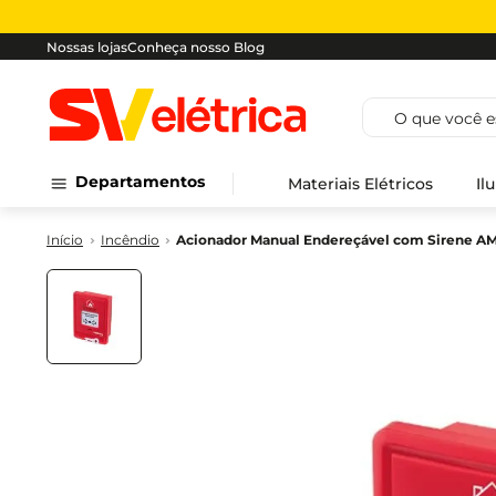
Nossas lojas
Conheça nosso Blog
O que você est
Departamentos
Materiais Elétricos
Il
Incêndio
Acionador Manual Endereçável com Sirene AM