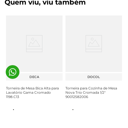
Quem viu, viu também
DECA
DOCOL
Torneira de Mesa Bica Alta para
Torneira para Cozinha de Mesa
Lavatório Gama Cromado
Nova Trio Cromada 1/2"
1198.C13
90012582006
R$
329
,
95
R$
289
,
90
À vista no Pix ou em até
6
x de
À vista no Pix ou em até
5
x de
R$
54
,
99
sem juros
R$
57
,
98
sem juros