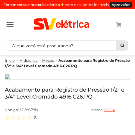
Ferramentas e material elétrico
com descontos incríveis
Aproveite!
O que você está procurando?
Termos mais buscados
Hidráulica
Metais
Acabamento para Registro de Pressão
1/2" e 3/4" Level Cromado 4916.C26.PQ
1
º
cabo
2
º
luminaria
3
º
tomada
Acabamento para Registro de Pressão 1/2" e
3/4" Level Cromado 4916.C26.PQ
4
º
cabo pp
5
º
4
:
076796
Marca:
DECA
☆
☆
☆
☆
☆
(
0
)