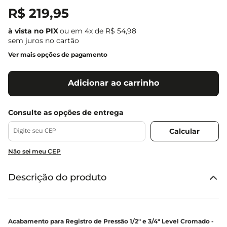
R$
219
,
95
ou em
4
x de
R$
54
,
98
sem juros no cartão
Ver mais opções de pagamento
Adicionar ao carrinho
Não sei meu CEP
Descrição do produto
Acabamento para Registro de Pressão 1/2" e 3/4" Level Cromado -