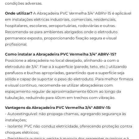
condições adversas.
Onde utilizar?
A Abraçadeira PVC Vermelha 3/4" ABRV-15 é aplicável
em instalações elétricas industriais, comerciais, residenciais,
hospitalares, escolares, aeroportuárias, rodoviárias e outras.
Recomenda-se para ambientes abrigados onde o eletroduto
permanece exposto, proporcionando fixação segura e visual
profissional.
Como instalar a Abraçadeira PVC Vermelha 3/4" ABRV-15?
Posicione a abraçadeira no local desejado, alinhando-a com o
eletroduto de 3/4". Fixe-a à superfície (parede, teto, etc.) utilizando
parafusos e buchas apropriadas, garantindo que a superfície seja
sólida e capaz de suportar o peso do eletroduto. Para melhor firmeza
e visual contínuo, recomenda-se utilizar abraçadeiras com
espaçamento regular de aproximadamente 60cm ao longo da
tubulação, reduzindo para 40cm em trechos com vibração.
Vantagens da Abraçadeira PVC Vermelha 3/4" ABRV-15:
- Autoextinguível: não propaga chamas, agregando segurança às
instalações;
- Isolante: PVC não conduz eletricidade, oferecendo proteção contra
choques elétricos;
- Resistência química: resiste à maioria dos reagentes químicos e à