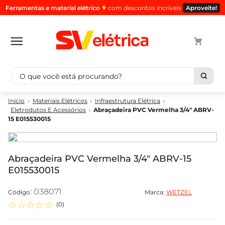
Ferramentas e material elétrico
com descontos incríveis
Aproveite!
O que você está procurando?
Termos mais buscados
Materiais Elétricos
Infraestrutura Elétrica
Eletrodutos E Acessórios
Abraçadeira PVC Vermelha 3/4" ABRV-
1
º
cabo
15 E015530015
2
º
luminaria
3
º
tomada
Abraçadeira PVC Vermelha 3/4" ABRV-15
4
º
4
E015530015
5
º
eletroduto
:
038071
Marca:
WETZEL
☆
☆
☆
☆
☆
(
0
)