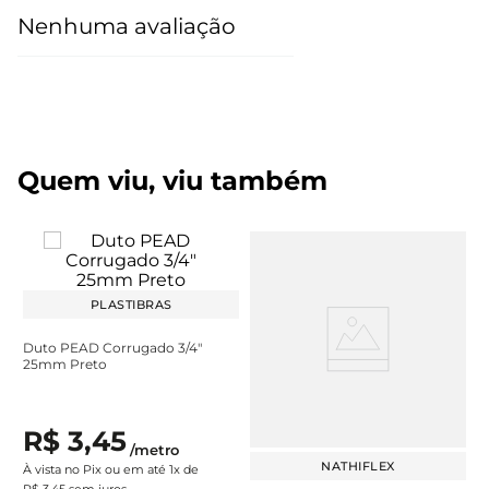
Nenhuma avaliação
Quem viu, viu também
PLASTIBRAS
Duto PEAD Corrugado 3/4"
25mm Preto
R$
3
,
45
/
metro
NATHIFLEX
À vista no Pix ou em até
1
x de
R$
3
,
45
sem juros