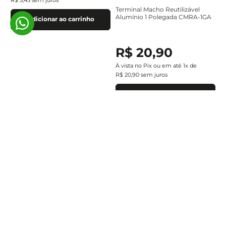
Terminal Macho Reutilizável
Alumínio 1 Polegada CMRA-1GA
Adicionar ao carrinho
R$
20
,
90
À vista no Pix ou em até
1
x de
R$
20
,
90
sem juros
Adicionar ao carrinho
Assine a newsletter e
receba nossas novidades