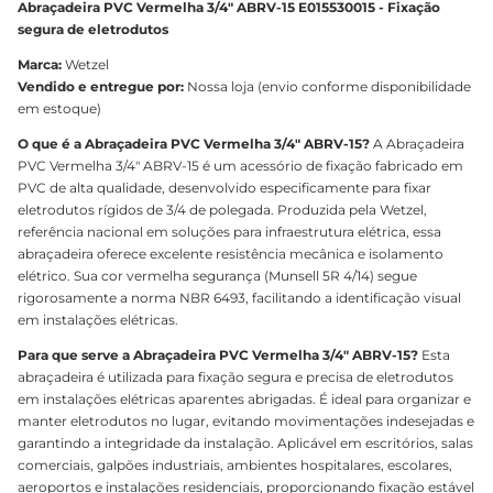
Abraçadeira PVC Vermelha 3/4" ABRV-15 E015530015 - Fixação
segura de eletrodutos
Marca:
Wetzel
Vendido e entregue por:
Nossa loja (envio conforme disponibilidade
em estoque)
O que é a Abraçadeira PVC Vermelha 3/4" ABRV-15?
A Abraçadeira
PVC Vermelha 3/4" ABRV-15 é um acessório de fixação fabricado em
PVC de alta qualidade, desenvolvido especificamente para fixar
eletrodutos rígidos de 3/4 de polegada. Produzida pela Wetzel,
referência nacional em soluções para infraestrutura elétrica, essa
abraçadeira oferece excelente resistência mecânica e isolamento
elétrico. Sua cor vermelha segurança (Munsell 5R 4/14) segue
rigorosamente a norma NBR 6493, facilitando a identificação visual
em instalações elétricas.
Para que serve a Abraçadeira PVC Vermelha 3/4" ABRV-15?
Esta
abraçadeira é utilizada para fixação segura e precisa de eletrodutos
em instalações elétricas aparentes abrigadas. É ideal para organizar e
manter eletrodutos no lugar, evitando movimentações indesejadas e
garantindo a integridade da instalação. Aplicável em escritórios, salas
comerciais, galpões industriais, ambientes hospitalares, escolares,
aeroportos e instalações residenciais, proporcionando fixação estável