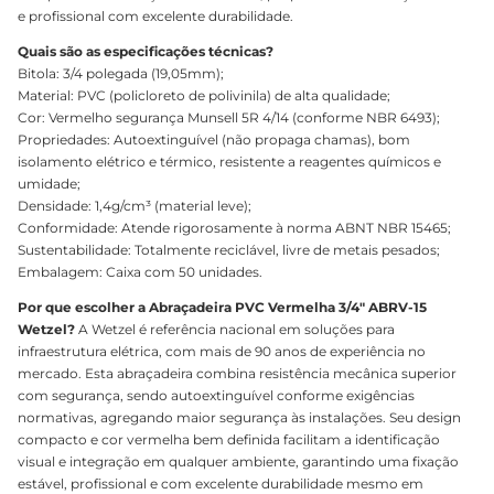
e profissional com excelente durabilidade.
Quais são as especificações técnicas?
Bitola: 3/4 polegada (19,05mm);
Material: PVC (policloreto de polivinila) de alta qualidade;
Cor: Vermelho segurança Munsell 5R 4/14 (conforme NBR 6493);
Propriedades: Autoextinguível (não propaga chamas), bom
isolamento elétrico e térmico, resistente a reagentes químicos e
umidade;
Densidade: 1,4g/cm³ (material leve);
Conformidade: Atende rigorosamente à norma ABNT NBR 15465;
Sustentabilidade: Totalmente reciclável, livre de metais pesados;
Embalagem: Caixa com 50 unidades.
Por que escolher a Abraçadeira PVC Vermelha 3/4" ABRV-15
Wetzel?
A Wetzel é referência nacional em soluções para
infraestrutura elétrica, com mais de 90 anos de experiência no
mercado. Esta abraçadeira combina resistência mecânica superior
com segurança, sendo autoextinguível conforme exigências
normativas, agregando maior segurança às instalações. Seu design
compacto e cor vermelha bem definida facilitam a identificação
visual e integração em qualquer ambiente, garantindo uma fixação
estável, profissional e com excelente durabilidade mesmo em