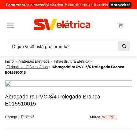
Ferramentas e material elétrico
Aproveite!
com descontos incríveis
O que você está procurando?
Termos mais buscados
Materiais Elétricos
Infraestrutura Elétrica
Abraçadeira PVC 3/4 Polegada Branca
Eletrodutos E Acessórios
1
º
cabo
E015510015
2
º
luminaria
3
º
tomada
Abraçadeira PVC 3/4 Polegada Branca
4
º
cabo pp
E015510015
5
º
4
:
026562
Marca:
WETZEL