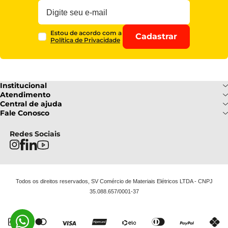
Estou de acordo com a
Cadastrar
Política de Privacidade
Institucional
Sobre Nós
Atendimento
Formas de pagamento
Central de ajuda
Fale Conosco
Nossas Lojas
Fale Conosco
Ofertas
Central de atendimento
Frete e Entrega
Privacidade e Segurança
(085) 3214-7900
Redes Sociais
Regulamentos
Segunda a Sexta: 08h as 18h | Sábado
Troca e Devoluções
Termos e Condições
: 08h ás 12h
FAQ
Todos os direitos reservados, SV Comércio de Materiais Elétricos LTDA - CNPJ
35.088.657/0001-37