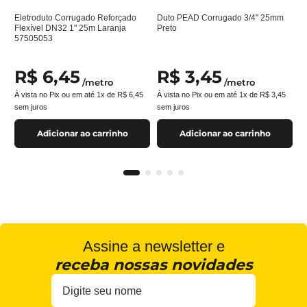
Eletroduto Corrugado Reforçado
Duto PEAD Corrugado 3/4" 25mm
Flexível DN32 1" 25m Laranja
Preto
57505053
R$
6
,
45
R$
3
,
45
/
metro
/
metro
À vista no Pix ou em até
1
x de
R$
6
,
45
À vista no Pix ou em até
1
x de
R$
3
,
45
sem juros
sem juros
Adicionar ao carrinho
Adicionar ao carrinho
Assine a newsletter e
receba nossas novidades