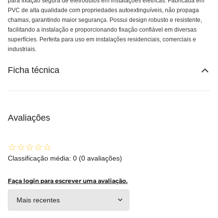
para fixação segura de eletrodutos em instalações elétricas. Fabricada em
PVC de alta qualidade com propriedades autoextinguíveis, não propaga
chamas, garantindo maior segurança. Possui design robusto e resistente,
facilitando a instalação e proporcionando fixação confiável em diversas
superfícies. Perfeita para uso em instalações residenciais, comerciais e
industriais.
Ficha técnica
Avaliações
☆
☆
☆
☆
☆
Classificação média: 0
(0 avaliações)
Faça login para escrever uma avaliação.
Mais recentes