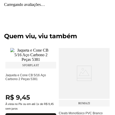
Carregando avaliações…
Quem viu, viu também
SFORPLAST
Jaqueta e Cone CB 5/16 Aço
Carbono 2 Peças 5381
R$
9
,
45
ROMAZI
À vista no Pix ou em até
1
x de
R$
9
,
45
sem juros
Cleats Monofásico PVC Branco