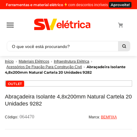
Ferramentas e material elétrico
Aproveite!
com descontos incríveis
O que você está procurando?
Termos mais buscados
Materiais Elétricos
Infraestrutura Elétrica
Abraçadeira Isolante
Acessórios De Fixação Para Construção Civil
1
º
cabo
4,8x200mm Natural Cartela 20 Unidades 9282
2
º
luminaria
OUTLET
3
º
tomada
Abraçadeira Isolante 4,8x200mm Natural Cartela 20
4
º
cabo pp
Unidades 9282
5
º
4
:
064470
Marca:
BEMFIXA