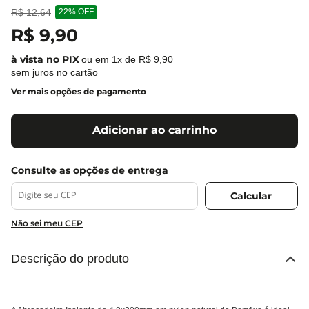
R$
12
,
64
22%
OFF
R$
9
,
90
ou em
1
x de
R$
9
,
90
sem juros no cartão
Ver mais opções de pagamento
Adicionar ao carrinho
Não sei meu CEP
Descrição do produto