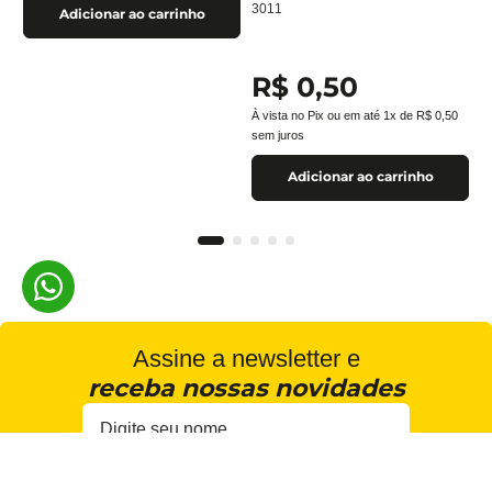
3011
Adicionar ao carrinho
R$
0
,
50
À vista no Pix ou em até
1
x de
R$
0
,
50
sem juros
Adicionar ao carrinho
Assine a newsletter e
receba nossas novidades