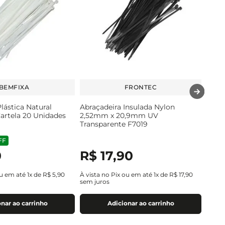
BEMFIXA
FRONTEC
lástica Natural
Abraçadeira Insulada Nylon
rtela 20 Unidades
2,52mm x 20,9mm UV
Transparente F7019
FF
0
R$
17
,
90
ou em até
1
x de
R$
5
,
90
À vista no Pix ou em até
1
x de
R$
17
,
90
sem juros
nar ao carrinho
Adicionar ao carrinho