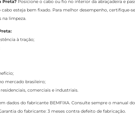
m Preta?
Posicione o cabo ou fio no interior da abraçadeira e pas
o cabo esteja bem fixado. Para melhor desempenho, certifique-s
s na limpeza.
reta:
stência à tração;
;
efício;
o mercado brasileiro;
residenciais, comerciais e industriais.
m dados do fabricante BEMFIXA. Consulte sempre o manual do pr
arantia do fabricante: 3 meses contra defeito de fabricação.