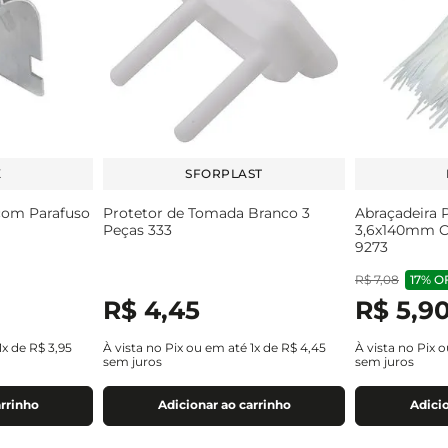
X
SFORPLAST
 com Parafuso
Protetor de Tomada Branco 3
Abraçadeira P
Peças 333
3,6x140mm Ca
9273
R$
7
,
08
17%
O
R$
4
,
45
R$
5
,
9
1
x de
R$
3
,
95
À vista no Pix ou em até
1
x de
R$
4
,
45
À vista no Pix 
sem juros
sem juros
arrinho
Adicionar ao carrinho
Adicio