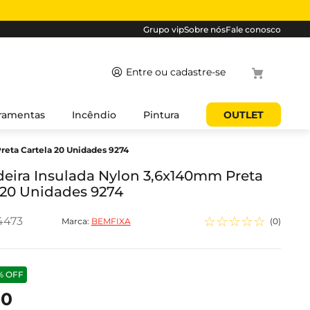
Grupo vip
Sobre nós
Fale conosco
Termos
ramentas
Incêndio
Pintura
OUTLET
mais
reta Cartela 20 Unidades 9274
buscados
1
º
cabo
eira Insulada Nylon 3,6x140mm Preta
 20 Unidades 9274
2
º
luminaria
3
º
tomada
☆
☆
☆
☆
☆
4473
Marca:
BEMFIXA
(
0
)
4
º
cabo pp
5
º
4
%
OFF
90