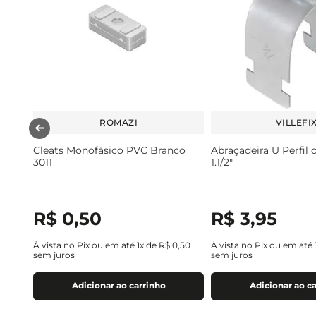
ROMAZI
VILLEFI
Cleats Monofásico PVC Branco
Abraçadeira U Perfil
3011
1.1/2"
R$
0
,
50
R$
3
,
95
À vista no Pix ou em até
1
x de
R$
0
,
50
À vista no Pix ou em até
sem juros
sem juros
Adicionar ao carrinho
Adicionar ao c