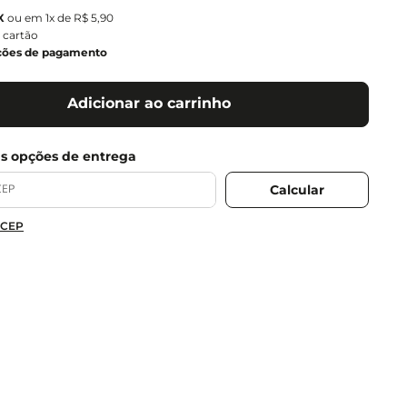
ou em
1
x de
R$
5
,
90
 cartão
ções de pagamento
Adicionar ao carrinho
 CEP