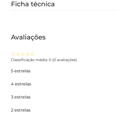
Ficha técnica
Avaliações
☆
☆
☆
☆
☆
Classificação média: 0
(0 avaliações)
5 estrelas
4 estrelas
3 estrelas
2 estrelas