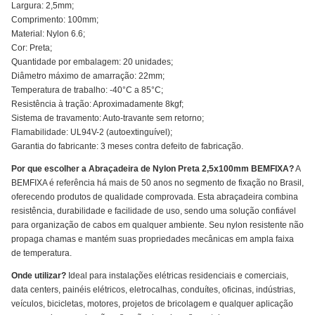
Largura: 2,5mm;
Comprimento: 100mm;
Material: Nylon 6.6;
Cor: Preta;
Quantidade por embalagem: 20 unidades;
Diâmetro máximo de amarração: 22mm;
Temperatura de trabalho: -40°C a 85°C;
Resistência à tração: Aproximadamente 8kgf;
Sistema de travamento: Auto-travante sem retorno;
Flamabilidade: UL94V-2 (autoextinguível);
Garantia do fabricante: 3 meses contra defeito de fabricação.
Por que escolher a Abraçadeira de Nylon Preta 2,5x100mm BEMFIXA?
A
BEMFIXA é referência há mais de 50 anos no segmento de fixação no Brasil,
oferecendo produtos de qualidade comprovada. Esta abraçadeira combina
resistência, durabilidade e facilidade de uso, sendo uma solução confiável
para organização de cabos em qualquer ambiente. Seu nylon resistente não
propaga chamas e mantém suas propriedades mecânicas em ampla faixa
de temperatura.
Onde utilizar?
Ideal para instalações elétricas residenciais e comerciais,
data centers, painéis elétricos, eletrocalhas, conduítes, oficinas, indústrias,
veículos, bicicletas, motores, projetos de bricolagem e qualquer aplicação