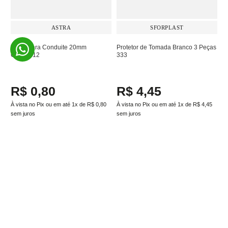
ASTRA
SFORPLAST
Trava para Conduite 20mm
Protetor de Tomada Branco 3 Peças
CXL/TR12
333
R$
0
,
80
R$
4
,
45
À vista no Pix ou em até
1
x de
R$
0
,
80
À vista no Pix ou em até
1
x de
R$
4
,
45
sem juros
sem juros
Adicionar ao carrinho
Adicionar ao carrinho
Assine a newsletter e