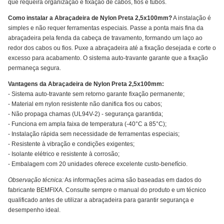
que requeira organização e fixação de cabos, fios e tubos.
Como instalar a Abraçadeira de Nylon Preta 2,5x100mm?
A instalação é
simples e não requer ferramentas especiais. Passe a ponta mais fina da
abraçadeira pela fenda da cabeça de travamento, formando um laço ao
redor dos cabos ou fios. Puxe a abraçadeira até a fixação desejada e corte o
excesso para acabamento. O sistema auto-travante garante que a fixação
permaneça segura.
Vantagens da Abraçadeira de Nylon Preta 2,5x100mm:
- Sistema auto-travante sem retorno garante fixação permanente;
- Material em nylon resistente não danifica fios ou cabos;
- Não propaga chamas (UL94V-2) - segurança garantida;
- Funciona em ampla faixa de temperatura (-40°C a 85°C);
- Instalação rápida sem necessidade de ferramentas especiais;
- Resistente à vibração e condições exigentes;
- Isolante elétrico e resistente à corrosão;
- Embalagem com 20 unidades oferece excelente custo-benefício.
Observação técnica:
As informações acima são baseadas em dados do
fabricante BEMFIXA. Consulte sempre o manual do produto e um técnico
qualificado antes de utilizar a abraçadeira para garantir segurança e
desempenho ideal.