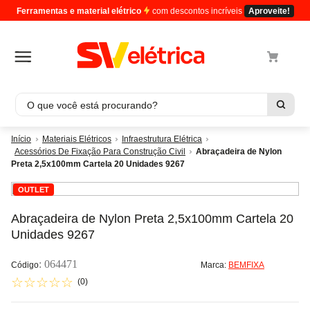
Ferramentas e material elétrico
com descontos incríveis
Aproveite!
O que você está procurando?
Termos mais buscados
Materiais Elétricos
Infraestrutura Elétrica
Acessórios De Fixação Para Construção Civil
Abraçadeira de Nylon
1
º
cabo
Preta 2,5x100mm Cartela 20 Unidades 9267
2
º
luminaria
OUTLET
3
º
tomada
Abraçadeira de Nylon Preta 2,5x100mm Cartela 20
4
º
cabo pp
Unidades 9267
5
º
4
:
064471
Marca:
BEMFIXA
☆
☆
☆
☆
☆
(
0
)