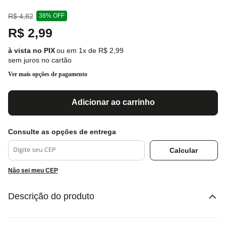
R$
4
,
82
38%
OFF
R$
2
,
99
ou em
1
x de
R$
2
,
99
sem juros no cartão
Ver mais opções de pagamento
Adicionar ao carrinho
Não sei meu CEP
Descrição do produto