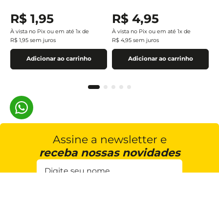
R$
1
,
95
R$
4
,
95
À vista no Pix ou em até
1
x de
À vista no Pix ou em até
1
x de
R$
1
,
95
sem juros
R$
4
,
95
sem juros
Adicionar ao carrinho
Adicionar ao carrinho
Assine a newsletter e
receba nossas novidades
Estou de acordo com a
Cadastrar