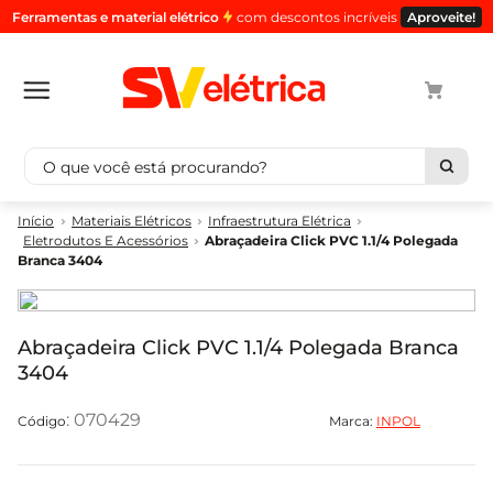
Ferramentas e material elétrico
com descontos incríveis
Aproveite!
O que você está procurando?
Termos mais buscados
Materiais Elétricos
Infraestrutura Elétrica
Eletrodutos E Acessórios
Abraçadeira Click PVC 1.1/4 Polegada
1
º
cabo
Branca 3404
2
º
luminaria
3
º
tomada
Abraçadeira Click PVC 1.1/4 Polegada Branca
4
º
cabo pp
3404
5
º
4
:
070429
Marca:
INPOL