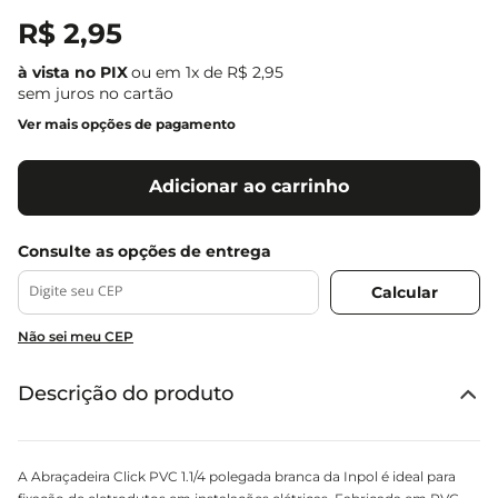
R$
2
,
95
ou em
1
x de
R$
2
,
95
sem juros no cartão
Ver mais opções de pagamento
Adicionar ao carrinho
Não sei meu CEP
Descrição do produto
A Abraçadeira Click PVC 1.1/4 polegada branca da Inpol é ideal para