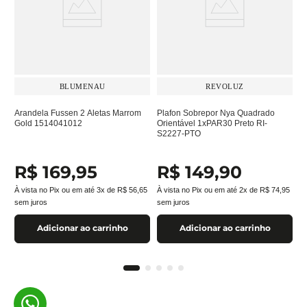
BLUMENAU
REVOLUZ
Arandela Fussen 2 Aletas Marrom
Plafon Sobrepor Nya Quadrado
Gold 1514041012
Orientável 1xPAR30 Preto RI-
S2227-PTO
R$
169
,
95
R$
149
,
90
À vista no Pix ou em até
3
x de
R$
56
,
65
À vista no Pix ou em até
2
x de
R$
74
,
95
sem juros
sem juros
Adicionar ao carrinho
Adicionar ao carrinho