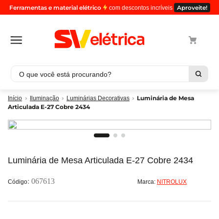
Ferramentas e material elétrico
Aproveite!
com descontos incríveis
O que você está procurando?
Termos mais buscados
Luminária de Mesa
Iluminação
Luminárias Decorativas
Articulada E-27 Cobre 2434
1
º
cabo
2
º
luminaria
3
º
tomada
4
º
cabo pp
Luminária de Mesa Articulada E-27 Cobre 2434
5
º
4
:
067613
Marca:
NITROLUX