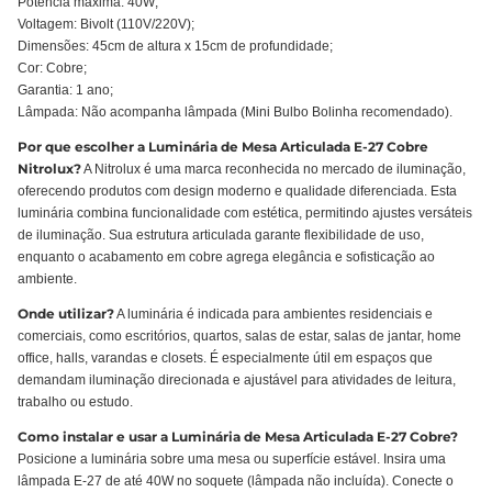
Potência máxima: 40W;
Voltagem: Bivolt (110V/220V);
Dimensões: 45cm de altura x 15cm de profundidade;
Cor: Cobre;
Garantia: 1 ano;
Lâmpada: Não acompanha lâmpada (Mini Bulbo Bolinha recomendado).
Por que escolher a Luminária de Mesa Articulada E-27 Cobre
Nitrolux?
A Nitrolux é uma marca reconhecida no mercado de iluminação,
oferecendo produtos com design moderno e qualidade diferenciada. Esta
luminária combina funcionalidade com estética, permitindo ajustes versáteis
de iluminação. Sua estrutura articulada garante flexibilidade de uso,
enquanto o acabamento em cobre agrega elegância e sofisticação ao
ambiente.
Onde utilizar?
A luminária é indicada para ambientes residenciais e
comerciais, como escritórios, quartos, salas de estar, salas de jantar, home
office, halls, varandas e closets. É especialmente útil em espaços que
demandam iluminação direcionada e ajustável para atividades de leitura,
trabalho ou estudo.
Como instalar e usar a Luminária de Mesa Articulada E-27 Cobre?
Posicione a luminária sobre uma mesa ou superfície estável. Insira uma
lâmpada E-27 de até 40W no soquete (lâmpada não incluída). Conecte o