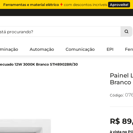
Ferramentas e material elétrico
com descontos incríveis
Aproveite!
á procurando?
uminação
Automação
Comunicação
EPI
Fer
Recuado 12W 3000K Branco STH8902BR/30
Painel
Branco
:
07
R$
89