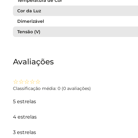
Temperatura de Cor
Cor da Luz
Dimerizável
Tensão (V)
Avaliações
☆
☆
☆
☆
☆
Classificação média: 0
(0 avaliações)
5 estrelas
4 estrelas
3 estrelas