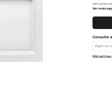
sem juros no
Ver mais op
Não sei meu