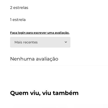
2 estrelas
1 estrela
Faça login para escrever uma avaliação.
Mais recentes
Nenhuma avaliação
Quem viu, viu também