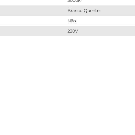
3000k
Branco Quente
Não
220V