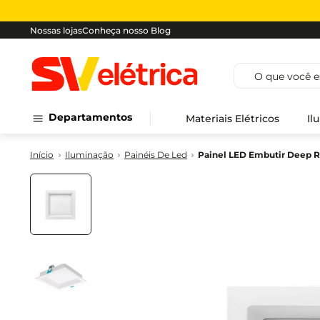
Nossas lojas
Conheça nosso Blog
O que você est
Departamentos
Materiais Elétricos
Il
Iluminação
Painéis De Led
Painel LED Embutir Deep 