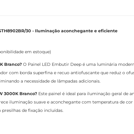
TH8902BR/30 - Iluminação aconchegante e eficiente
ponibilidade em estoque)
K Branco?
O Painel LED Embutir Deep é uma luminária moderna
vador com borda superfina e recuo antiofuscante que reduz o of
eliminando a necessidade de lâmpadas adicionais.
2W 3000K Branco?
Este painel é ideal para iluminação geral de a
Oferece iluminação suave e aconchegante com temperatura de cor
resilhas de fixação incluídas.