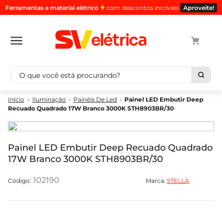
Ferramentas e material elétrico
com descontos incríveis
Aproveite!
O que você está procurando?
Termos mais buscados
Iluminação
Painéis De Led
Painel LED Embutir Deep
Recuado Quadrado 17W Branco 3000K STH8903BR/30
1
º
cabo
2
º
luminaria
3
º
tomada
Painel LED Embutir Deep Recuado Quadrado
17W Branco 3000K STH8903BR/30
4
º
4
5
º
eletroduto
:
102190
Marca:
STELLA