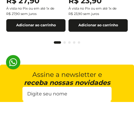
R$
27
,
90
R$
23
,
90
À vista no Pix ou em até
1
x de
À vista no Pix ou em até
1
x de
R$
27
,
90
sem juros
R$
23
,
90
sem juros
Adicionar ao carrinho
Adicionar ao carrinho
Assine a newsletter e
receba nossas novidades
Estou de acordo com a
Cadastrar
Política de Privacidade