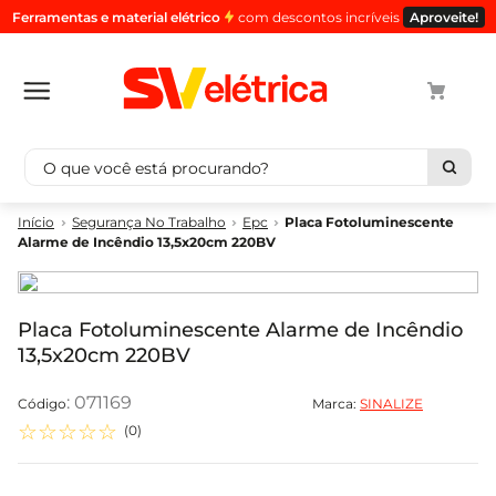
Ferramentas e material elétrico
com descontos incríveis
Aproveite!
O que você está procurando?
Termos mais buscados
Segurança No Trabalho
Epc
Placa Fotoluminescente
Alarme de Incêndio 13,5x20cm 220BV
1
º
cabo
2
º
luminaria
3
º
tomada
Placa Fotoluminescente Alarme de Incêndio
13,5x20cm 220BV
4
º
cabo pp
5
º
4
:
071169
Marca:
SINALIZE
☆
☆
☆
☆
☆
(
0
)