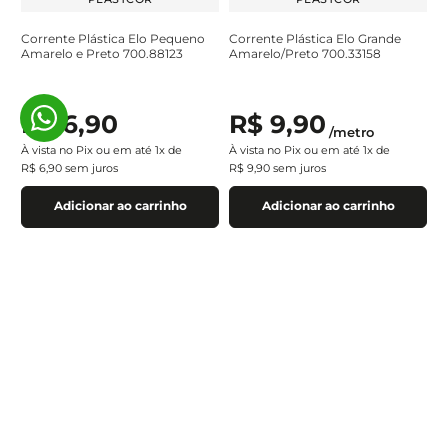
Corrente Plástica Elo Pequeno
Corrente Plástica Elo Grande
Amarelo e Preto 700.88123
Amarelo/Preto 700.33158
R$
6
,
90
R$
9
,
90
/
metro
À vista no Pix ou em até
1
x de
À vista no Pix ou em até
1
x de
R$
6
,
90
sem juros
R$
9
,
90
sem juros
Adicionar ao carrinho
Adicionar ao carrinho
Assine a newsletter e
receba nossas novidades