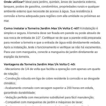
Onde utilizar?
Ideal para jardins, quintais, áreas de launderia externa,
tanques, postos de gasolina, condomínios, propriedades rurais e qualquer
ambiente externo que necessite de acesso à água. Sua resistência à
corrosão a torna adequada para regiões com alta umidade ou próximas ao
mar.
Como instalar a Torneira Jardim Max 1/4 Volta C-40?
A instalação é
simples e segura. A torneira deve ser fixada em parede ou poste através de
sua rosca de entrada de 1/2". Certifique-se de que a parede está preparada
para receber a torneira e que a entrada de água está devidamente vedada.
Após a instalação, teste o funcionamento e verifique se não há vazamentos.
Para uso com mangueira, conecte a mangueira de jardim diretamente ao
espigão da torneira.
Vantagens da Torneira Jardim Max 1/4 Volta C-40:
- Mecanismo de 1/4 de volta que facilita a operação com apenas um quarto
de rotação;
- Construção robusta em liga de cobre resistente à corrosão e ao desgaste
climático;
- Acabamento cromado com secagem superior a 200 horas em estufa,
garantindo durabilidade;
- Vedação perfeita com mecanismo substituível para fácil manutenção;
- Compatível com mangueiras de jardim e máquinas de lavar;