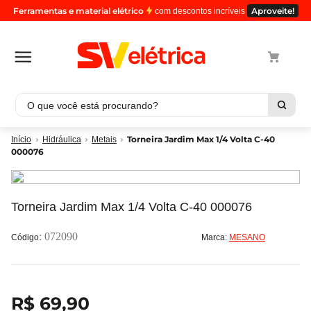
Ferramentas e material elétrico
Aproveite!
com descontos incríveis
O que você está procurando?
Termos mais buscados
Torneira Jardim Max 1/4 Volta C-40
Hidráulica
Metais
000076
1
º
cabo
2
º
luminaria
3
º
tomada
Torneira Jardim Max 1/4 Volta C-40 000076
4
º
cabo pp
:
072090
Marca:
MESANO
5
º
4
R$
69
,
90