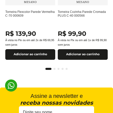
MESANO
MESANO
Torneira Flexcolor Parede Vermelha
Torneira Cozinha Parede Cromada
C-70 000609
PLUS C-40 000566
R$
139
,
90
R$
99
,
90
À vista no Pix ou em até
2
x de
R$
69
,
95
À vista no Pix ou em até
1
x de
R$
99
,
90
sem juros
sem juros
Adicionar ao carrinho
Adicionar ao carrinho
Assine a newsletter e
receba nossas novidades