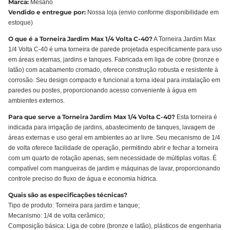
Marca:
Mesano
Vendido e entregue por:
Nossa loja (envio conforme disponibilidade em
estoque)
O que é a Torneira Jardim Max 1/4 Volta C-40?
A Torneira Jardim Max
1/4 Volta C-40 é uma torneira de parede projetada especificamente para uso
em áreas externas, jardins e tanques. Fabricada em liga de cobre (bronze e
latão) com acabamento cromado, oferece construção robusta e resistente à
corrosão. Seu design compacto e funcional a torna ideal para instalação em
paredes ou postes, proporcionando acesso conveniente à água em
ambientes externos.
Para que serve a Torneira Jardim Max 1/4 Volta C-40?
Esta torneira é
indicada para irrigação de jardins, abastecimento de tanques, lavagem de
áreas externas e uso geral em ambientes ao ar livre. Seu mecanismo de 1/4
de volta oferece facilidade de operação, permitindo abrir e fechar a torneira
com um quarto de rotação apenas, sem necessidade de múltiplas voltas. É
compatível com mangueiras de jardim e máquinas de lavar, proporcionando
controle preciso do fluxo de água e economia hídrica.
Quais são as especificações técnicas?
Tipo de produto: Torneira para jardim e tanque;
Mecanismo: 1/4 de volta cerâmico;
Composição básica: Liga de cobre (bronze e latão), plásticos de engenharia