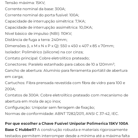
Tensão máxima: 15KV;
Corrente nominal da base: 300A;
Corrente nominal do porta fusível: 100A;
Capacidade de interrupção simétrica: 7,1KA;
Capacidade de interrupção assimétrica: 10,0KA;
Nível básico de impulso (NBI): 110KV;
Distância de fuga a terra: 240mm;
Dimensões (L x M x N x P x Q): 550 x 450 x 407 x 85 x 70mm;
Isolador: Polimérico (silicone) na cor cinza;
Contato principal: Cobre eletrolítico prateado;
Conectores: Paralelo estanhado para cabos de 10 a 120mm²;
Gancho de abertura: Alumínio para ferramenta portátil de abertura
em carga;
Cartuchos: Fibra prensada revestida com fibra de vidro para 100 e
200A;
Contatos de 300A: Cobre eletrolítico prateado com mecanismo de
abertura em mola de aço inox;
Configuração: Unipolar sem ferragem de fixação;
Normas de conformidade: ABNT 7282/2011, ANSI C 37-42, IEC.
Por que escolher a Chave Fusível Unipolar Polimerica 15KV 100A
Base C Hubbell?
A construção robusta e materiais rigorosamente
testados permitem interromper desde a mínima até a máxima falta