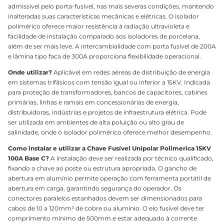
admissível pelo porta-fusível, nas mais severas condições, mantendo
inalteradas suas características mecânicas e elétricas. O isolador
polimérico oferece maior resistência à radiação ultravioleta e
facilidade de instalação comparado aos isoladores de porcelana,
além de ser mais leve. A intercambialidade com porta fusível de 200A
e lâmina tipo faca de 300A proporciona flexibilidade operacional.
Onde utilizar?
Aplicável em redes aéreas de distribuição de energia
em sistemas trifásicos com tensão igual ou inferior a 15KV. Indicada
para proteção de transformadores, bancos de capacitores, cabines
primárias, linhas e ramais em concessionárias de energia,
distribuidoras, indústrias e projetos de infraestrutura elétrica. Pode
ser utilizada em ambientes de alta poluição ou alto grau de
salinidade, onde o isolador polimérico oferece melhor desempenho.
Como instalar e utilizar a Chave Fusível Unipolar Polimerica 15KV
100A Base C?
A instalação deve ser realizada por técnico qualificado,
fixando a chave ao poste ou estrutura apropriada. O gancho de
abertura em alumínio permite operação com ferramenta portátil de
abertura em carga, garantindo segurança do operador. Os
conectores paralelos estanhados devem ser dimensionados para
cabos de 10 a 120mm² de cobre ou alumínio. O elo fusível deve ter
comprimento mínimo de 500mm e estar adequado à corrente