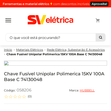
Ferramentas e material elétrico
com descontos incríveis
Aproveite!
O que você está procurando?
Termos mais buscados
Materiais Elétricos
Rede Elétrica, Subestação E Acessórios
Chave Fusível Unipolar Polimerica 15KV 100A Base C 74130048
1
º
cabo
2
º
luminaria
3
º
tomada
Chave Fusível Unipolar Polimerica 15KV 100A
Base C 74130048
4
º
cabo pp
5
º
4
:
058206
Marca:
HUBBELL
☆
☆
☆
☆
☆
(
0
)