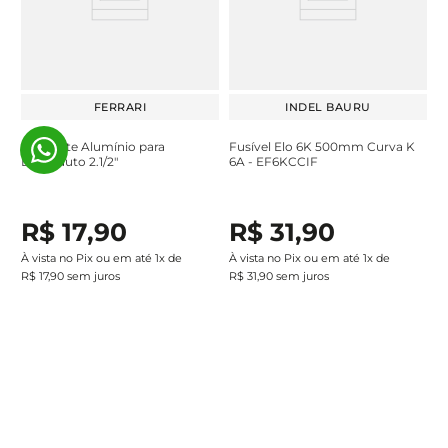
FERRARI
INDEL BAURU
Capacete Alumínio para
Fusível Elo 6K 500mm Curva K
Eletroduto 2.1/2"
6A - EF6KCCIF
R$
17
,
90
R$
31
,
90
À vista no Pix ou em até
1
x de
À vista no Pix ou em até
1
x de
R$
17
,
90
sem juros
R$
31
,
90
sem juros
Adicionar ao carrinho
Adicionar ao carrinho