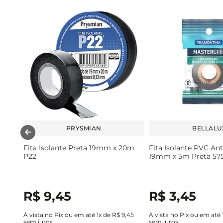
PRYSMIAN
BELLALU
Fita Isolante Preta 19mm x 20m
Fita Isolante PVC An
P22
19mm x 5m Preta 57
R$
9
,
45
R$
3
,
45
À vista no Pix ou em até
1
x de
R$
9
,
45
À vista no Pix ou em até
sem juros
sem juros