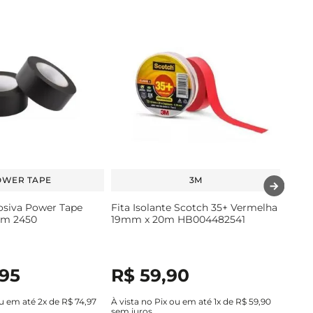
OWER TAPE
3M
rosiva Power Tape
Fita Isolante Scotch 35+ Vermelha
 m 2450
19mm x 20m HB004482541
95
R$
59
,
90
ou em até
2
x de
R$
74
,
97
À vista no Pix ou em até
1
x de
R$
59
,
90
sem juros