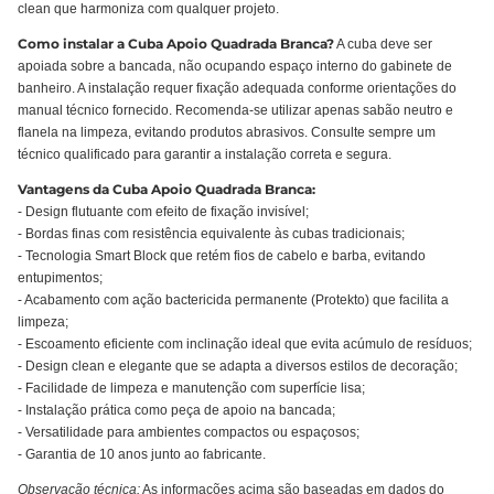
clean que harmoniza com qualquer projeto.
Como instalar a Cuba Apoio Quadrada Branca?
A cuba deve ser
apoiada sobre a bancada, não ocupando espaço interno do gabinete de
banheiro. A instalação requer fixação adequada conforme orientações do
manual técnico fornecido. Recomenda-se utilizar apenas sabão neutro e
flanela na limpeza, evitando produtos abrasivos. Consulte sempre um
técnico qualificado para garantir a instalação correta e segura.
Vantagens da Cuba Apoio Quadrada Branca:
- Design flutuante com efeito de fixação invisível;
- Bordas finas com resistência equivalente às cubas tradicionais;
- Tecnologia Smart Block que retém fios de cabelo e barba, evitando
entupimentos;
- Acabamento com ação bactericida permanente (Protekto) que facilita a
limpeza;
- Escoamento eficiente com inclinação ideal que evita acúmulo de resíduos;
- Design clean e elegante que se adapta a diversos estilos de decoração;
- Facilidade de limpeza e manutenção com superfície lisa;
- Instalação prática como peça de apoio na bancada;
- Versatilidade para ambientes compactos ou espaçosos;
- Garantia de 10 anos junto ao fabricante.
Observação técnica:
As informações acima são baseadas em dados do