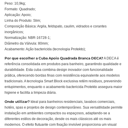
Peso: 10,9kg;
Formato: Quadrado;
Aplicação: Apoio;
Linha do Produto: Slim;
Composição Básica: Argila, feldspato, caulim, vidrados e corantes
inorgânicos;
Normatização: NBR-16728-1;
Diâmetro da Válvula: 80mm;
Acabamento: Ação bactericida (tecnologia Protekto);
Por que escolher a Cuba Apoio Quadrada Branca DECA?
A DECA é
referência consolidada em produtos para banheiro, garantindo qualidade e
durabilidade. Esta cuba combina design inovador com funcionalidade
prática, oferecendo bordas finas com resistência equivalente aos modelos
tradicionais. A tecnologia Smart Block exclusiva retém resíduos, prevenindo
entupimentos, enquanto o acabamento bactericida Protekto assegura maior
higiene e facilita a limpeza diária.
Onde utilizar?
Ideal para banheiros residenciais, lavabos comerciais,
hotéis, spas e projetos de design contemporâneo. Sua versatilidade permite
instalação em ambientes compactos ou espaçosos, adaptando-se a
diferentes estilos de decoração, desde os mais clássicos até os mais
modernos. O efeito flutuante com fixação invisível proporciona um visual