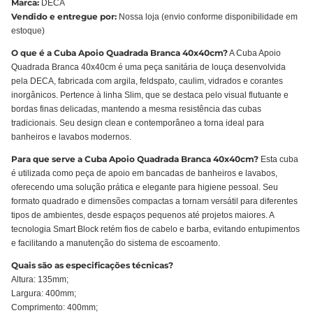
Marca:
DECA
Vendido e entregue por:
Nossa loja (envio conforme disponibilidade em
estoque)
O que é a Cuba Apoio Quadrada Branca 40x40cm?
A Cuba Apoio
Quadrada Branca 40x40cm é uma peça sanitária de louça desenvolvida
pela DECA, fabricada com argila, feldspato, caulim, vidrados e corantes
inorgânicos. Pertence à linha Slim, que se destaca pelo visual flutuante e
bordas finas delicadas, mantendo a mesma resistência das cubas
tradicionais. Seu design clean e contemporâneo a torna ideal para
banheiros e lavabos modernos.
Para que serve a Cuba Apoio Quadrada Branca 40x40cm?
Esta cuba
é utilizada como peça de apoio em bancadas de banheiros e lavabos,
oferecendo uma solução prática e elegante para higiene pessoal. Seu
formato quadrado e dimensões compactas a tornam versátil para diferentes
tipos de ambientes, desde espaços pequenos até projetos maiores. A
tecnologia Smart Block retém fios de cabelo e barba, evitando entupimentos
e facilitando a manutenção do sistema de escoamento.
Quais são as especificações técnicas?
Altura: 135mm;
Largura: 400mm;
Comprimento: 400mm;