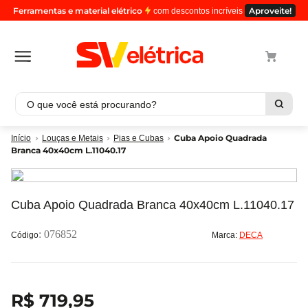
Ferramentas e material elétrico
Aproveite!
com descontos incríveis
O que você está procurando?
Termos mais buscados
Cuba Apoio Quadrada
Louças e Metais
Pias e Cubas
Branca 40x40cm L.11040.17
1
º
cabo
2
º
luminaria
3
º
tomada
Cuba Apoio Quadrada Branca 40x40cm L.11040.17
4
º
4
:
076852
Marca:
DECA
5
º
cabo pp
R$
719
,
95