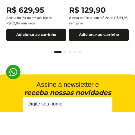
R$
629
,
95
R$
129
,
90
À vista no Pix ou em até
10
x de
À vista no Pix ou em até
2
x de
R$
64
,
95
R$
62
,
99
sem juros
sem juros
Adicionar ao carrinho
Adicionar ao carrinho
Assine a newsletter e
receba nossas novidades
Estou de acordo com a
Cadastrar
Política de Privacidade