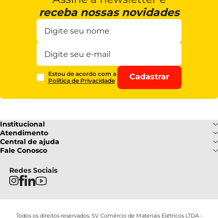
receba nossas novidades
Estou de acordo com a
Cadastrar
Política de Privacidade
Institucional
Sobre Nós
Atendimento
Formas de pagamento
Central de ajuda
Fale Conosco
Nossas Lojas
Fale Conosco
Ofertas
Central de atendimento
Frete e Entrega
Privacidade e Segurança
(085) 3214-7900
Redes Sociais
Regulamentos
Segunda a Sexta: 08h as 18h |
Troca e Devoluções
Termos e Condições
Sábado : 08h ás 12h
FAQ
Todos os direitos reservados, SV Comércio de Materiais Elétricos LTDA -