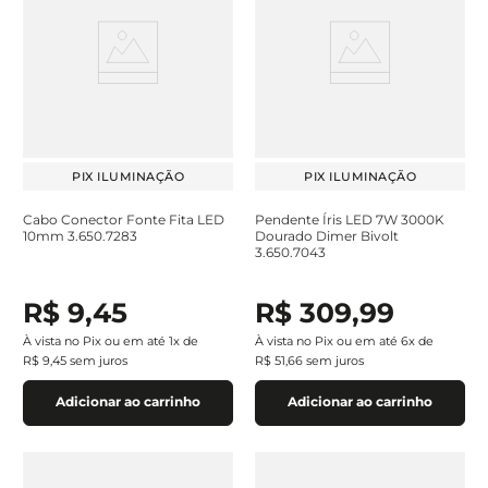
PIX ILUMINAÇÃO
PIX ILUMINAÇÃO
Cabo Conector Fonte Fita LED
Pendente Íris LED 7W 3000K
10mm 3.650.7283
Dourado Dimer Bivolt
3.650.7043
R$
9
,
45
R$
309
,
99
À vista no Pix ou em até
1
x de
À vista no Pix ou em até
6
x de
R$
9
,
45
sem juros
R$
51
,
66
sem juros
Adicionar ao carrinho
Adicionar ao carrinho