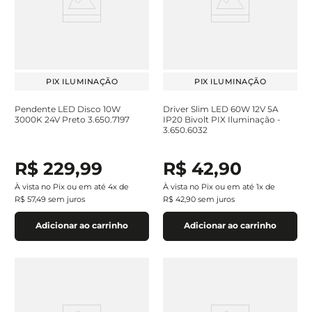
PIX ILUMINAÇÃO
PIX ILUMINAÇÃO
Pendente LED Disco 10W
Driver Slim LED 60W 12V 5A
3000K 24V Preto 3.650.7197
IP20 Bivolt PIX Iluminação -
3.650.6032
R$
229
,
99
R$
42
,
90
À vista no Pix ou em até
4
x de
À vista no Pix ou em até
1
x de
R$
57
,
49
sem juros
R$
42
,
90
sem juros
Adicionar ao carrinho
Adicionar ao carrinho