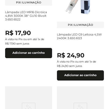
PIX ILUMINAÇÃO
Lâmpada LED MR16 Dicróica
4,8W 3000K 38° GU10 Bivolt
3.650.6522
PIX ILUMINAÇÃO
R$
17
,
90
Lâmpada LED G9 Leitosa 4,5W
2400K 3.650.6123
À vista no Pix ou em até
1
x de
R$
17
,
90
sem juros
Adicionar ao carrinho
R$
24
,
90
À vista no Pix ou em até
1
x de
R$
24
,
90
sem juros
Adicionar ao carrinho