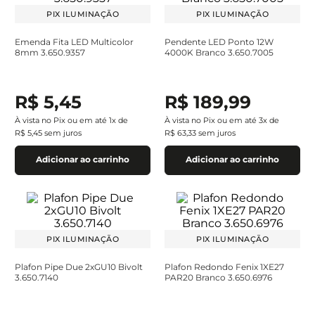
PIX ILUMINAÇÃO
PIX ILUMINAÇÃO
Emenda Fita LED Multicolor
Pendente LED Ponto 12W
8mm 3.650.9357
4000K Branco 3.650.7005
R$
5
,
45
R$
189
,
99
À vista no Pix ou em até
1
x de
À vista no Pix ou em até
3
x de
R$
5
,
45
sem juros
R$
63
,
33
sem juros
Adicionar ao carrinho
Adicionar ao carrinho
PIX ILUMINAÇÃO
PIX ILUMINAÇÃO
Plafon Pipe Due 2xGU10 Bivolt
Plafon Redondo Fenix 1XE27
3.650.7140
PAR20 Branco 3.650.6976