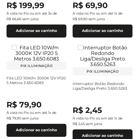
R$
199
,
99
R$
69
,
90
À vista no Pix ou em até
3
x de
À vista no Pix ou em até
1
x de
R$
66
,
66
sem juros
R$
69
,
90
sem juros
Adicionar ao carrinho
Adicionar ao carrinho
PIX ILUMINAÇÃO
PIX ILUMINAÇÃO
Fita LED 10W/m 3000K 12V IP20
5 Metros 3.650.6083
Interruptor Botão Redondo
Liga/Desliga Preto 3.650.5263
R$
79
,
90
R$
2
,
45
À vista no Pix ou em até
1
x de
R$
79
,
90
sem juros
À vista no Pix ou em até
1
x de
R$
2
,
45
sem juros
Adicionar ao carrinho
Adicionar ao carrinho