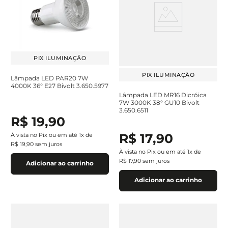
PIX ILUMINAÇÃO
PIX ILUMINAÇÃO
Lâmpada LED PAR20 7W
4000K 36° E27 Bivolt 3.650.5977
Lâmpada LED MR16 Dicróica
7W 3000K 38° GU10 Bivolt
3.650.6511
R$
19
,
90
R$
17
,
90
À vista no Pix ou em até
1
x de
R$
19
,
90
sem juros
À vista no Pix ou em até
1
x de
R$
17
,
90
sem juros
Adicionar ao carrinho
Adicionar ao carrinho