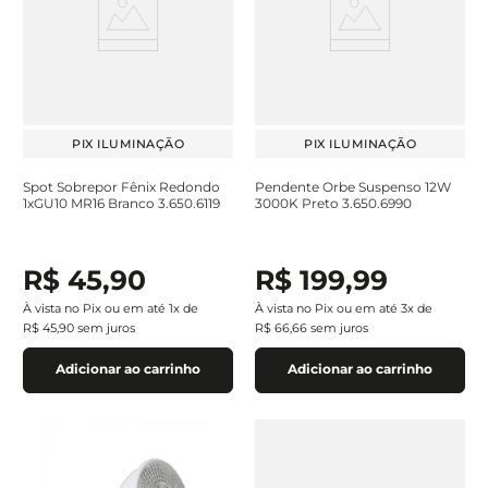
PIX ILUMINAÇÃO
PIX ILUMINAÇÃO
Spot Sobrepor Fênix Redondo
Pendente Orbe Suspenso 12W
1xGU10 MR16 Branco 3.650.6119
3000K Preto 3.650.6990
R$
45
,
90
R$
199
,
99
À vista no Pix ou em até
1
x de
À vista no Pix ou em até
3
x de
R$
45
,
90
sem juros
R$
66
,
66
sem juros
Adicionar ao carrinho
Adicionar ao carrinho