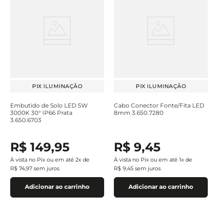
PIX ILUMINAÇÃO
PIX ILUMINAÇÃO
Embutido de Solo LED 5W
Cabo Conector Fonte/Fita LED
3000K 30° IP66 Prata
8mm 3.650.7280
3.650.6703
R$
149
,
95
R$
9
,
45
À vista no Pix ou em até
2
x de
À vista no Pix ou em até
1
x de
R$
74
,
97
sem juros
R$
9
,
45
sem juros
Adicionar ao carrinho
Adicionar ao carrinho