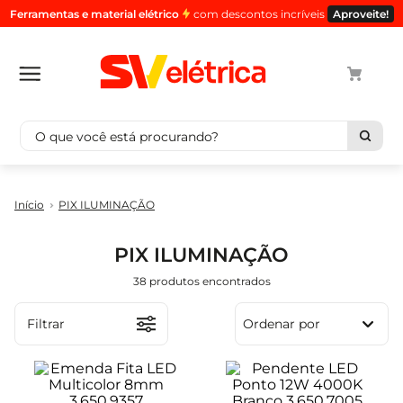
Ferramentas e material elétrico
com descontos incríveis
Aproveite!
O que você está procurando?
Termos mais buscados
PIX ILUMINAÇÃO
1
º
cabo
2
º
luminaria
PIX ILUMINAÇÃO
3
º
tomada
38
produtos
4
º
cabo pp
5
º
4
Filtrar
Ordenar por