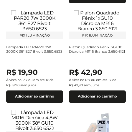
PIX ILUMINAÇÃO
PIX ILUMINAÇÃO
Lâmpada LED PAR20 7W
Plafon Quadrado Fênix 1xGU10
3000K 36° E27 Bivolt 3.650.6523
Dicroica MR16 Branco 3.650.6121
R$
19
,
90
R$
42
,
90
À vista no Pix ou em até
1
x de
À vista no Pix ou em até
1
x de
R$
19
,
90
sem juros
R$
42
,
90
sem juros
Adicionar ao carrinho
Adicionar ao carrinho