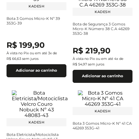
KADESH
KADESH
Bota 3 Gomos Micro-K Nº 39
353G-39
Bota de Segurança 3 Gomos
Micro-K Número 38 C.A 46269
353G-38
R$
199
,
90
R$
219
,
90
À vista no Pix ou em até
3
x de
R$
66
,
63
sem juros
À vista no Pix ou em até
4
x de
R$
54
,
97
sem juros
Adicionar ao carrinho
Adicionar ao carrinho
KADESH
KADESH
Bota 3 Gomos Micro-K Nº 41 CA
46269 353G-41
Bota Eletricista/Motociclista