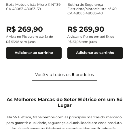
Bota Motociclista Micro K Nº 39
Botina de Segurança
CA 48083 48083-39
Eletricista/Motociclista nº 40
CA 48083 48083-40
R$
269
,
90
R$
269
,
90
À vista no Pix ou em até
5
x de
À vista no Pix ou em até
5
x de
R$
53
,
98
sem juros
R$
53
,
98
sem juros
Adicionar ao carrinho
Adicionar ao carrinho
Você viu todos os
8
produtos
As Melhores Marcas do Setor Elétrico em um Só
Lugar
Na SV Elétrica, trabalhamos com as principais marcas do mercado
para garantir qualidade, segurança e durabilidade em cada produto.
Aqui você encontra fabricantes reconhecidos em iluminação,