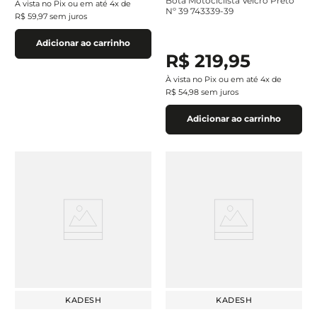
Bota Motociclista Velcro Preto
À vista no Pix ou em até
4
x de
Nº 39 743339-39
R$
59
,
97
sem juros
Adicionar ao carrinho
R$
219
,
95
À vista no Pix ou em até
4
x de
R$
54
,
98
sem juros
Adicionar ao carrinho
KADESH
KADESH