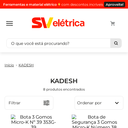
Ferramentas e material elétrico
com descontos incríveis
Aproveite!
O que você está procurando?
Termos mais buscados
KADESH
1
º
cabo
2
º
luminaria
KADESH
3
º
tomada
8
produtos
4
º
4
5
º
eletroduto
Filtrar
Ordenar por