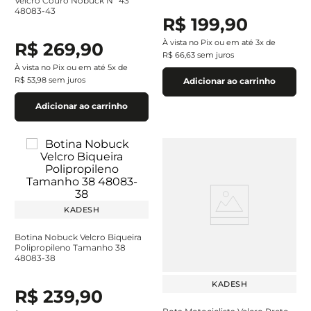
Velcro Couro Nobuck Nº 43
48083-43
R$
199
,
90
À vista no Pix ou em até
3
x de
R$
269
,
90
R$
66
,
63
sem juros
À vista no Pix ou em até
5
x de
R$
53
,
98
sem juros
Adicionar ao carrinho
Adicionar ao carrinho
KADESH
Botina Nobuck Velcro Biqueira
Polipropileno Tamanho 38
48083-38
KADESH
R$
239
,
90